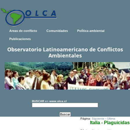
Areas de conflicto
Comunidades
Política ambiental
Publicaciones
Observatorio Latinoamericano de Conflictos
Ambientales
BUSCAR
en
www.olca.cl
Página:
Siguiente
-
Ultima
Italia - Plaguicidas