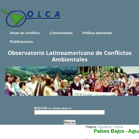
Areas de conflicto
Comunidades
Política ambiental
Publicaciones
Observatorio Latinoamericano de Conflictos
Ambientales
BUSCAR
en
www.olca.cl
Página:
Siguiente
-
Ultima
Países Bajos - Agu