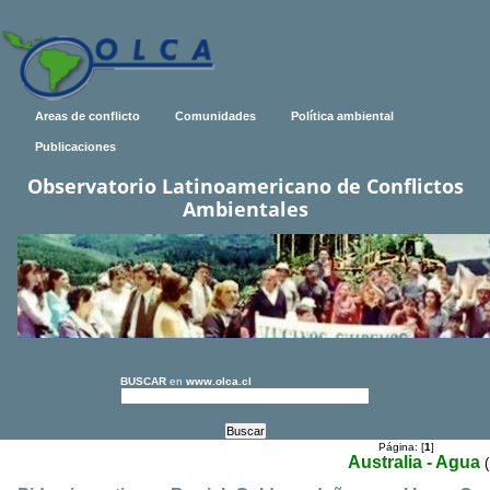
Areas de conflicto
Comunidades
Política ambiental
Publicaciones
Observatorio Latinoamericano de Conflictos
Ambientales
BUSCAR
en
www.olca.cl
Página: [
1
]
Australia - Agua