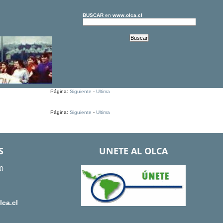
BUSCAR
en
www.olca.cl
Página:
Siguiente
-
Ultima
Página:
Siguiente
-
Ultima
S
UNETE AL OLCA
0
ca.cl