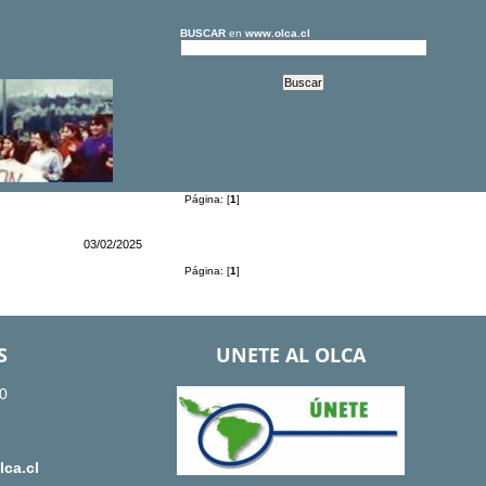
BUSCAR
en
www.olca.cl
Página: [
1
]
03/02/2025
Página: [
1
]
S
UNETE AL OLCA
0
ca.cl