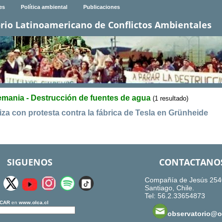
es
Política ambiental
Publicaciones
rio Latinoamericano de Conflictos Ambientales
emania - Destrucción de fuentes de agua
(1 resultado)
iza con protesta contra la fábrica de Tesla en Grünheide
SIGUENOS
CONTACTANO
Compañía de Jesús 254
Santiago, Chile.
Tel: 56.2.33654873
CAR
en
www.olca.cl
observatorio@ol