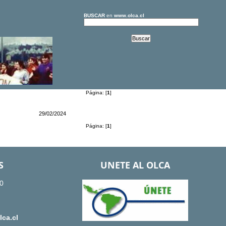
BUSCAR
en
www.olca.cl
Página: [
1
]
29/02/2024
Página: [
1
]
S
UNETE AL OLCA
0
ca.cl