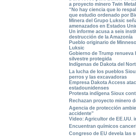
a proyecto minero Twin Meta
“No hay ciencia que lo respa
que estudio ordenado por Bid
Minera del Grupo Luksic seña
amenazados en Estados Uni
Un informe acusa a seis insti
destrucción de la Amazonía
Pueblo originario de Minneso
Luksic
Gobierno de Trump renueva li
silvestre protegida
Indígenas de Dakota del Norte
La lucha de los pueblos Siou
perros y las excavadoras
Empresa Dakota Access ataca
estadounidenses
Protesta indígena Sioux con
Rechazan proyecto minero d
Agencia de protección ambie
accidente"
Video: Agricultor de EE.UU. 
Encuentran químicos canceríg
Congreso de EU devela las s