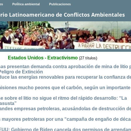
es
Política ambiental
Publicaciones
rio Latinoamericano de Conflictos Ambientales
Estados Unidos - Extractivismo
(27 títulos)
nas presentan demanda contra aprobación de mina de litio 
Peligro de Extinción
duce las energías renovables para recuperar la confianza d
isiones mucho peores que el carbón, según un importante
 sobre el litio no sigue el ritmo del rápido desarrollo: “La
 asusta”
ndes empresas petroleras, acusándolas de destrucción de
as mayores petroleras por una “campaña de engaño de déc
EEUU: Gobierno de Biden cancela dos permisos de arrenda