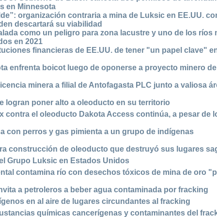
ls en Minnesota
lde”: organización contraria a mina de Luksic en EE.UU. co
en descartará su viabilidad
lada como un peligro para zona lacustre y uno de los ríos
dos en 2021
tuciones financieras de EE.UU. de tener "un papel clave" en
ta enfrenta boicot luego de oponerse a proyecto minero de
cencia minera a filial de Antofagasta PLC junto a valiosa á
 logran poner alto a oleoducto en su territorio
x contra el oleoducto Dakota Access continúa, a pesar de l
 con perros y gas pimienta a un grupo de indígenas
tra construcción de oleoducto que destruyó sus lugares s
el Grupo Luksic en Estados Unidos
ntal contamina río con desechos tóxicos de mina de oro "
invita a petroleros a beber agua contaminada por fracking
enos en al aire de lugares circundantes al fracking
ustancias químicas cancerígenas y contaminantes del frac