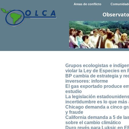
Areas de conflicto
Comunidad
Observato
Grupos ecologistas e indíge
violar la Ley de Especies en 
BP cambia de estrategia y re
inversores: informe
El gas exportado produce em
estudio
La legislación estadounidense
incertidumbre es lo que más
Chicago demanda a cinco gra
y fraude
California demanda a 5 de l
sobre el cambio climático
Duro revés para Luksic en 