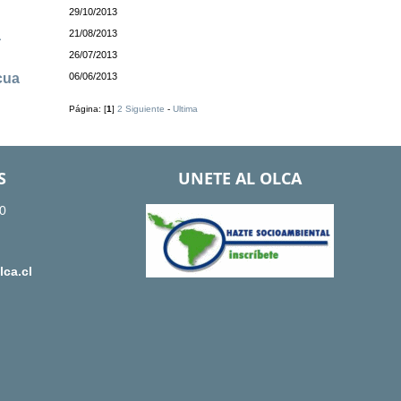
29/10/2013
a
21/08/2013
26/07/2013
cua
06/06/2013
Página: [
1
]
2
Siguiente
-
Ultima
S
UNETE AL OLCA
0
ca.cl