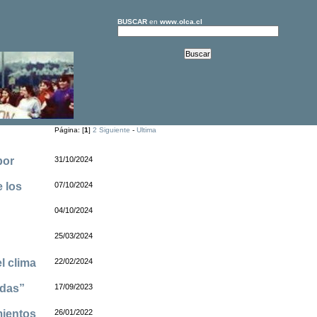
BUSCAR
en
www.olca.cl
Página: [
1
]
2
Siguiente
-
Ultima
por
31/10/2024
e los
07/10/2024
04/10/2024
25/03/2024
l clima
22/02/2024
adas”
17/09/2023
mientos
26/01/2022