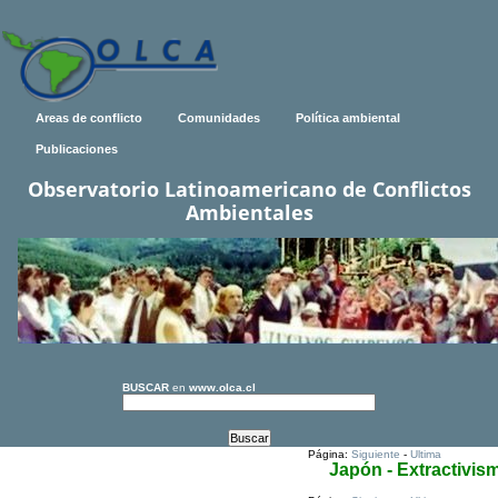
Areas de conflicto
Comunidades
Política ambiental
Publicaciones
Observatorio Latinoamericano de Conflictos
Ambientales
BUSCAR
en
www.olca.cl
Página:
Siguiente
-
Ultima
Japón - Extractivis