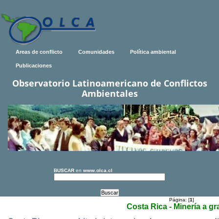
Areas de conflicto
Comunidades
Política ambiental
Publicaciones
Observatorio Latinoamericano de Conflictos
Ambientales
BUSCAR
en
www.olca.cl
Página: [
1
]
Costa Rica - Minería a gr