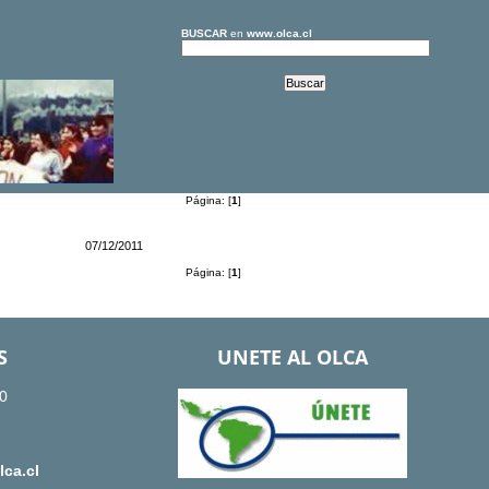
BUSCAR
en
www.olca.cl
Página: [
1
]
07/12/2011
Página: [
1
]
S
UNETE AL OLCA
0
ca.cl