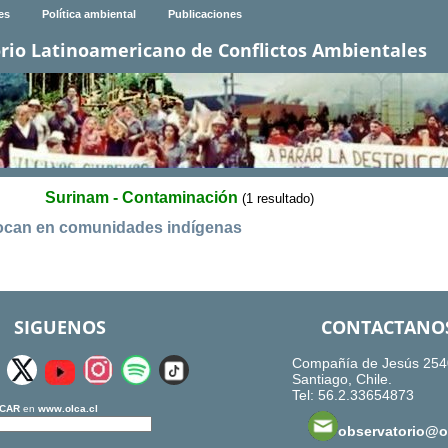
es
Política ambiental
Publicaciones
rio Latinoamericano de Conflictos Ambientales
Surinam - Contaminación
(1 resultado)
bocan en comunidades indígenas
SIGUENOS
CONTACTANO
Compañía de Jesús 254
Santiago, Chile.
Tel: 56.2.33654873
CAR
en
www.olca.cl
observatorio@ol