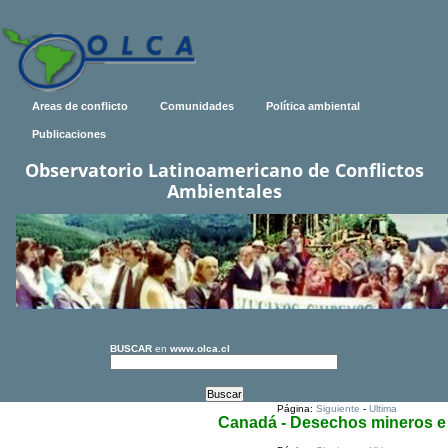
Areas de conflicto
Comunidades
Política ambiental
Publicaciones
Observatorio Latinoamericano de Conflictos
Ambientales
BUSCAR
en
www.olca.cl
Página:
Siguiente
-
Ultima
Canadá - Desechos mineros e 