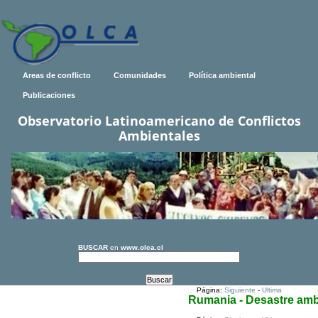
Areas de conflicto
Comunidades
Política ambiental
Publicaciones
Observatorio Latinoamericano de Conflictos
Ambientales
BUSCAR
en
www.olca.cl
Página:
Siguiente
-
Ultima
Rumania - Desastre amb