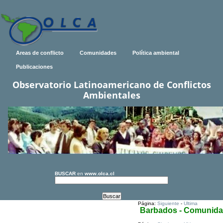
Areas de conflicto
Comunidades
Política ambiental
Publicaciones
Observatorio Latinoamericano de Conflictos
Ambientales
BUSCAR
en
www.olca.cl
Página:
Siguiente
-
Ultima
Barbados - Comunid