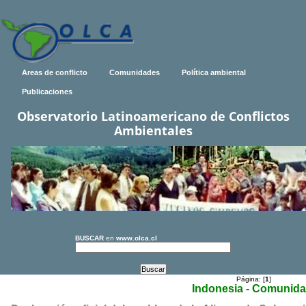
Areas de conflicto
Comunidades
Política ambiental
Publicaciones
Observatorio Latinoamericano de Conflictos
Ambientales
BUSCAR
en
www.olca.cl
Página: [
1
]
Indonesia - Comunid