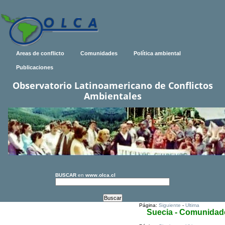
Areas de conflicto
Comunidades
Política ambiental
Publicaciones
Observatorio Latinoamericano de Conflictos
Ambientales
BUSCAR
en
www.olca.cl
Página:
Siguiente
-
Ultima
Suecia - Comunidad