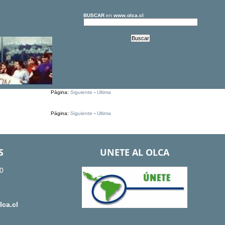
BUSCAR
en
www.olca.cl
Página:
Siguiente
-
Ultima
Página:
Siguiente
-
Ultima
S
UNETE AL OLCA
0
ca.cl