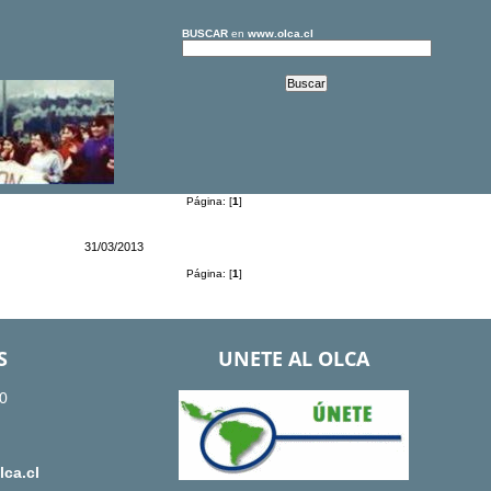
BUSCAR
en
www.olca.cl
Página: [
1
]
31/03/2013
Página: [
1
]
S
UNETE AL OLCA
0
ca.cl