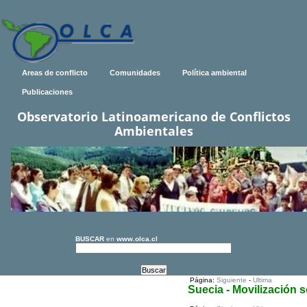
Areas de conflicto
Comunidades
Política ambiental
Publicaciones
Observatorio Latinoamericano de Conflictos
Ambientales
BUSCAR
en
www.olca.cl
Página:
Siguiente
-
Ultima
Suecia - Movilización s