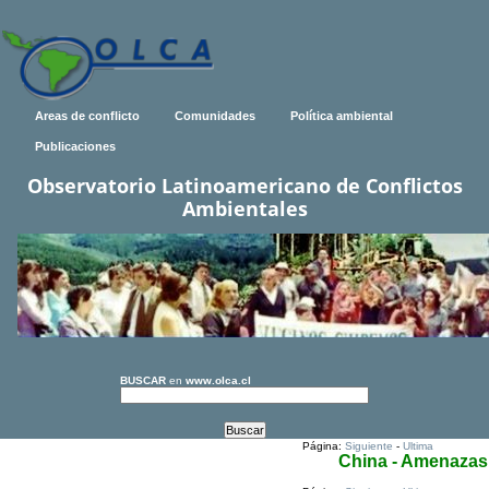
Areas de conflicto
Comunidades
Política ambiental
Publicaciones
Observatorio Latinoamericano de Conflictos
Ambientales
BUSCAR
en
www.olca.cl
Página:
Siguiente
-
Ultima
China - Amenazas