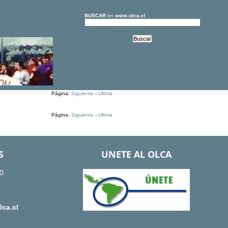
BUSCAR
en
www.olca.cl
Página:
Siguiente
-
Ultima
Página:
Siguiente
-
Ultima
S
UNETE AL OLCA
0
ca.cl