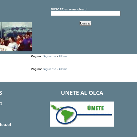
BUSCAR
en
www.olca.cl
Página:
Siguiente
-
Ultima
Página:
Siguiente
-
Ultima
S
UNETE AL OLCA
0
ca.cl