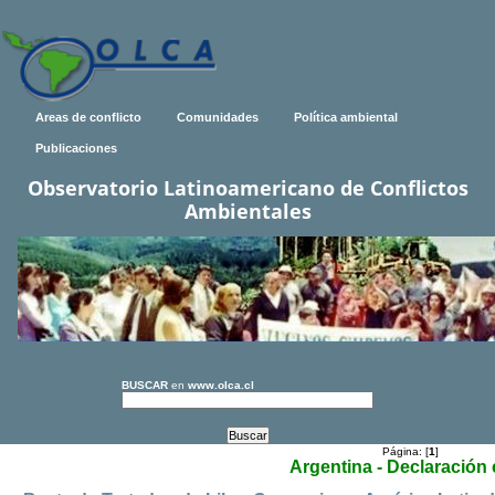
Areas de conflicto
Comunidades
Política ambiental
Publicaciones
Observatorio Latinoamericano de Conflictos
Ambientales
BUSCAR
en
www.olca.cl
Página: [
1
]
Argentina - Declaración