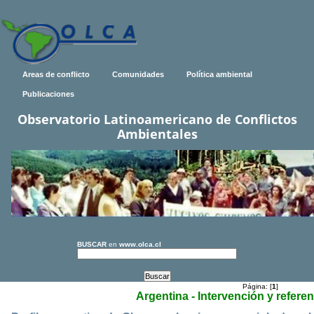
Areas de conflicto
Comunidades
Política ambiental
Publicaciones
Observatorio Latinoamericano de Conflictos
Ambientales
BUSCAR
en
www.olca.cl
Página: [
1
]
Argentina - Intervención y refere