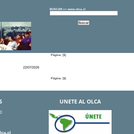
BUSCAR
en
www.olca.cl
Página: [
1
]
22/07/2026
Página: [
1
]
S
UNETE AL OLCA
0
ca.cl