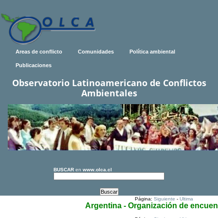
Areas de conflicto
Comunidades
Política ambiental
Publicaciones
Observatorio Latinoamericano de Conflictos
Ambientales
BUSCAR
en
www.olca.cl
Página:
Siguiente
-
Ultima
Argentina - Organización de encuen