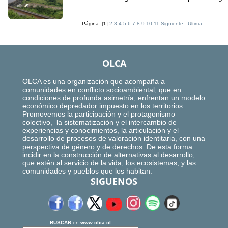
Página: [
1
]
2
3
4
5
6
7
8
9
10
11
Siguiente
-
Ultima
OLCA
OLCA es una organización que acompaña a
comunidades en conflicto socioambiental, que en
condiciones de profunda asimetría, enfrentan un modelo
económico depredador impuesto en los territorios.
Promovemos la participación y el protagonismo
colectivo, la sistematización y el intercambio de
experiencias y conocimientos, la articulación y el
desarrollo de procesos de valoración identitaria, con una
perspectiva de género y de derechos. De esta forma
incidir en la construcción de alternativas al desarrollo,
que estén al servicio de la vida, los ecosistemas, y las
comunidades y pueblos que los habitan.
SIGUENOS
BUSCAR
en
www.olca.cl