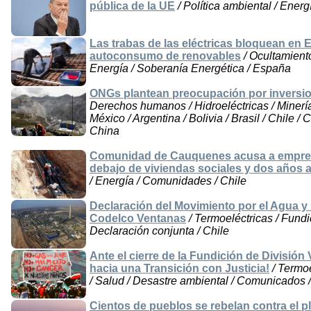
pública de la UE
/ Política ambiental / Energ
Las trabas de las eléctricas bloquean en
autoconsumo de renovables
/ Ocultamient
Energía / Soberanía Energética / España
ONGs plantean preocupación por inversio
Derechos humanos / Hidroeléctricas / Minería 
México / Argentina / Bolivia / Brasil / Chile /
China
Comunidad de Cauquenes acusa a empresa 
debajo de viviendas sociales y dos años a
/ Energía / Comunidades / Chile
Declaración del Movimiento por el Agua y l
Codelco Ventanas
/ Termoeléctricas / Fundi
Declaración conjunta / Chile
Ante el cierre de la Fundición de Divisi
hacia una Transición con Justicia!
/ Termoe
/ Salud / Desastre ambiental / Comunicados /
Cientos de pueblos se rebelan contra el p