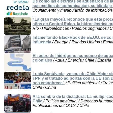
De cómo las electricas se adueñaron de 
sus medios de comunicación, su blindaje i
Ocultamiento y manipulación de información 
“La gran mayoría reconoce que este proces
años de Central Ralco, la hidroeléctrica qu
Río / Hidroeléctricas / Pueblos originarios / Ch
Infame fondo BlackRock de EE.UU. se co
influencia
/ Energía / Estados Unidos / Esp
El rastro del hidrógeno: consumo de agua,
coloniales
/ Agua / Energía / Chile / España
Lucía Sepúlveda, vocera de Chile Mejor sin
TPP y el tratado ad portas con la UE son
nos empobrece”
/ Política ambiental / Trat
Chile / China
A la sombra de la dictadura: La multiplica
Chile
/ Política ambiental / Derechos humanos
Publicaciones del OLCA / Chile