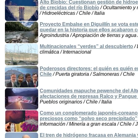
Alto Biobío: Cuestionan gestión de hidro
de crecidas del río Biobío
/ Ocultamiento y 
/ Hidroeléctricas / Chile / Italia
Proyecto Embalse en Diguillín se vota est
quedar en la historia que ellos acabaron 
Agroindustria / Apropiación de tierras y agua
Multinacionales “verdes” al descubierto
/ 
climática / Internacional
Poderosos directores: el quién es quién e
Chile
/ Puerta giratoria / Salmoneras / Chile
Comunidades mapuche pewenche del Alto 
afectaciones de represas Ralco y Pangue
Pueblos originarios / Chile / Italia
Como un conglomerado japonés-coreano ex
preciosos como “polvo seco precipitado”
información / Minería a gran escala / Chile /
El tren de hidrógeno fracasa en Alemania 