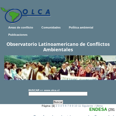
Areas de conflicto
Comunidades
Política ambiental
Publicaciones
Observatorio Latinoamericano de Conflictos
Ambientales
BUSCAR
en
www.olca.cl
Página: [
1
]
2
3
4
5
6
7
8
9
10
11
Siguiente
-
Ultima
ENDESA
(291 