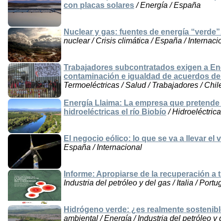
con placas solares
/ Energía / España
Nuclear y gas: fuentes de energía “verd
nuclear / Crisis climática / España / Internaci
Trabajadores subcontratados exigen a En
contaminación e igualdad de acuerdos de s
Termoeléctricas / Salud / Trabajadores / Chile 
Energía Llaima: La empresa que pretende 
hidroeléctricas el río Biobío
/ Hidroeléctric
El negocio eólico: lo que se va a llevar el 
España / Internacional
Informe: Apropiarse de la recuperación a 
Industria del petróleo y del gas / Italia / Port
Hidrógeno verde: ¿es realmente sostenible
ambiental / Energía / Industria del petróleo y