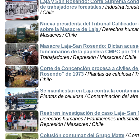
Laja y San Rosendo: Corte Suprema conde
de trabajadores forestales
/ Industria fores
/ Chile
Nueva presidenta del Tribunal Calificador
sobre la Masacre de Laja
/ Derechos humano
Masacres / Chile
Masacre Laja-San Rosendo: Dictan acusac
funcionarios de la papelera CMPC por 19 
Trabajadores / Represión / Masacres / Chile
Corte de Concepción procesa a civiles de 
Rosendo" de 1973
/ Plantas de celulosa / T
Chile
Se manifiestan en Laja contra la contami
Plantas de celulosa / Contaminación del aire 
Reabren investigación de caso Laja- San 
Derechos humanos / Plantaciones industriales
Represión / Masacres / Chile
Colusión contumaz del Grupo Matte
/ Corr