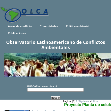
Areas de conflicto
Comunidades
Política ambiental
Publicaciones
Observatorio Latinoamericano de Conflictos
Ambientales
BUSCAR
en
www.olca.cl
Página: [
1
]
2
Siguiente
-
Ultima
Proyecto Planta de celul