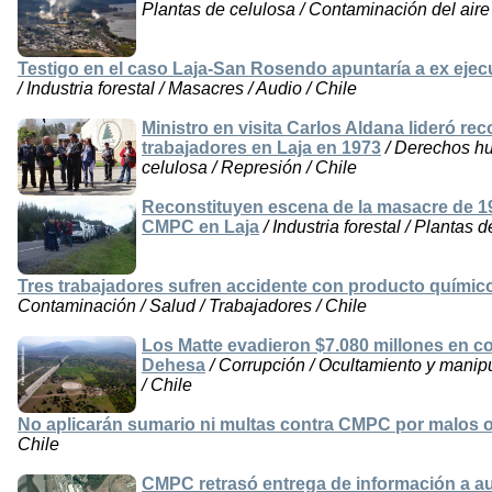
Plantas de celulosa / Contaminación del aire 
Testigo en el caso Laja-San Rosendo apuntaría a ex eje
/ Industria forestal / Masacres / Audio / Chile
Ministro en visita Carlos Aldana lideró r
trabajadores en Laja en 1973
/ Derechos hum
celulosa / Represión / Chile
Reconstituyen escena de la masacre de 19
CMPC en Laja
/ Industria forestal / Plantas 
Tres trabajadores sufren accidente con producto químic
Contaminación / Salud / Trabajadores / Chile
Los Matte evadieron $7.080 millones en co
Dehesa
/ Corrupción / Ocultamiento y manipul
/ Chile
No aplicarán sumario ni multas contra CMPC por malos o
Chile
CMPC retrasó entrega de información a a