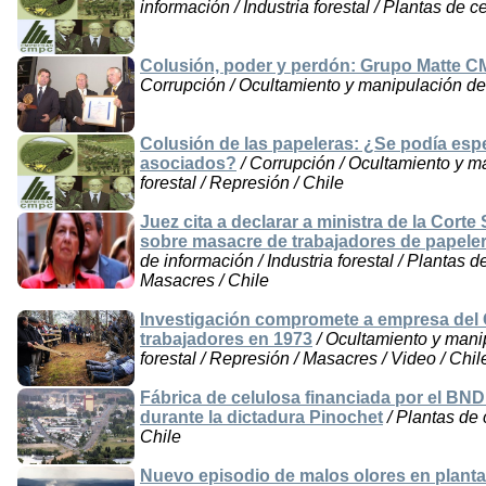
información / Industria forestal / Plantas de c
Colusión, poder y perdón: Grupo Matte 
Corrupción / Ocultamiento y manipulación de i
Colusión de las papeleras: ¿Se podía esp
asociados?
/ Corrupción / Ocultamiento y ma
forestal / Represión / Chile
Juez cita a declarar a ministra de la Cort
sobre masacre de trabajadores de papeler
de información / Industria forestal / Plantas 
Masacres / Chile
Investigación compromete a empresa del
trabajadores en 1973
/ Ocultamiento y manip
forestal / Represión / Masacres / Video / Chil
Fábrica de celulosa financiada por el B
durante la dictadura Pinochet
/ Plantas de 
Chile
Nuevo episodio de malos olores en plant