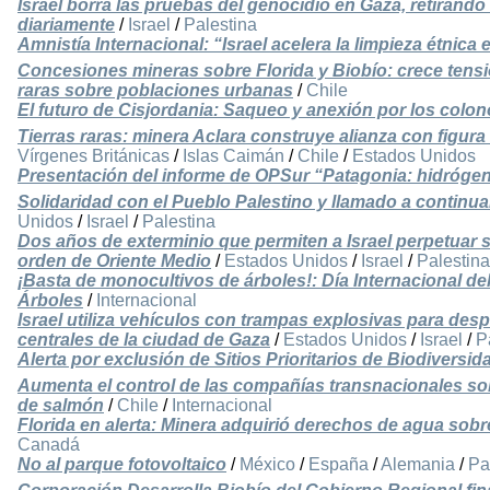
Israel borra las pruebas del genocidio en Gaza, retiran
diariamente
/
Israel
/
Palestina
Amnistía Internacional: “Israel acelera la limpieza étnica
Concesiones mineras sobre Florida y Biobío: crece tensi
raras sobre poblaciones urbanas
/
Chile
El futuro de Cisjordania: Saqueo y anexión por los colono
Tierras raras: minera Aclara construye alianza con figur
Vírgenes Británicas
/
Islas Caimán
/
Chile
/
Estados Unidos
Presentación del informe de OPSur “Patagonia: hidrógeno,
Solidaridad con el Pueblo Palestino y llamado a continua
Unidos
/
Israel
/
Palestina
Dos años de exterminio que permiten a Israel perpetuar 
orden de Oriente Medio
/
Estados Unidos
/
Israel
/
Palestina
¡Basta de monocultivos de árboles!: Día Internacional d
Árboles
/
Internacional
Israel utiliza vehículos con trampas explosivas para despl
centrales de la ciudad de Gaza
/
Estados Unidos
/
Israel
/
P
Alerta por exclusión de Sitios Prioritarios de Biodiversid
Aumenta el control de las compañías transnacionales sob
de salmón
/
Chile
/
Internacional
Florida en alerta: Minera adquirió derechos de agua sob
Canadá
No al parque fotovoltaico
/
México
/
España
/
Alemania
/
Pa