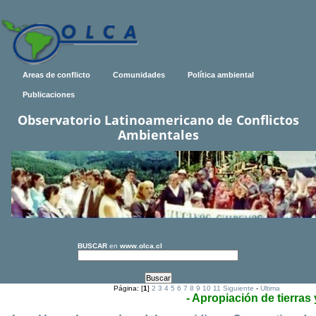
Areas de conflicto
Comunidades
Política ambiental
Publicaciones
Observatorio Latinoamericano de Conflictos
Ambientales
BUSCAR
en
www.olca.cl
Página: [
1
]
2
3
4
5
6
7
8
9
10
11
Siguiente
-
Ultima
- Apropiación de tierras