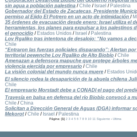
Corporación Desarrolla Biobío del Gobierno Regional fin
sin agua a población palestina
/
Chile
/
Israel
/
Palestina
Gobernador del Estado de Zacatecas, Presidente Municipa
permiso al Ejido El Potrero en un acto de intimidación
/
M
35 órdenes de evacuación desde enero: Israel utiliza el
herramientas, los planes para expulsar a los palestinos
el genocidio
/
Estados Unidos
/
Israel
/
Palestina
Lov Rgaliko tras intentona de desalojo: “No vamos a dec
Chile
“Entraron las fuerzas policiales disparando”: Alertan por
territorial pewenche Lov Rgaliko de Alto Biobío
/
Chile
Amenazan a defensora mapuche que protege árboles med
violencia ejercida por empresario
/
Chile
La visión colonial del mundo nunca muere
/
Estados Unid
El silencio rodea la desaparición de la abuela chilena Ju
Chile
El empresario Morstadt debe a CONADI el pago del predio
Travesía en balsa en defensa del río Biobío convocó a 
Chile
/
China
Solicitan a Dirección General de Aguas (DGA) informar so
Mekorot
/
Chile
/
Israel
/
Palestina
Página: [
1
]
2
3
4
5
6
7
8
9
10
11
Siguiente
-
Ultima