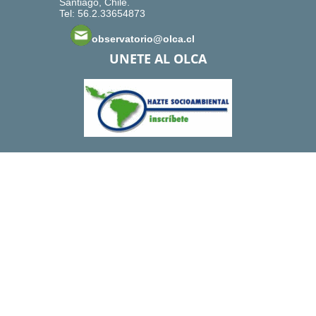
Santiago, Chile.
Tel: 56.2.33654873
observatorio@olca.cl
UNETE AL OLCA