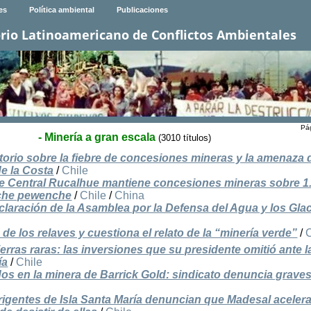
es
Política ambiental
Publicaciones
rio Latinoamericano de Conflictos Ambientales
Pág
- Minería a gran escala
(3010 títulos)
orio sobre la fiebre de concesiones mineras y la amenaza 
de la Costa
/
Chile
e Central Rucalhue mantiene concesiones mineras sobre 1
uche pewenche
/
Chile
/
China
claración de la Asamblea por la Defensa del Agua y los Gla
e los relaves y cuestiona el relato de la “minería verde”
/
ierras raras: las inversiones que su presidente omitió ante l
ía
/
Chile
os en la minera de Barrick Gold: sindicato denuncia graves 
rigentes de Isla Santa María denuncian que Madesal aceler