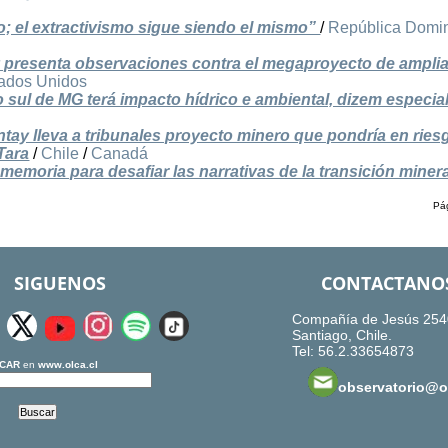
to; el extractivismo sigue siendo el mismo”
/
República Domi
pa y presenta observaciones contra el megaproyecto de ampli
ados Unidos
 sul de MG terá impacto hídrico e ambiental, dizem especial
ay lleva a tribunales proyecto minero que pondría en ries
Tara
/
Chile
/
Canadá
 memoria para desafiar las narrativas de la transición miner
Pág
SIGUENOS
CONTACTANO
Compañía de Jesús 254
Santiago, Chile.
Tel: 56.2.33654873
CAR
en
www.olca.cl
observatorio@ol