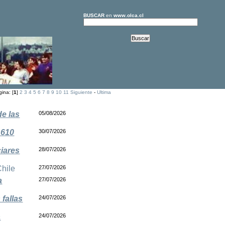
BUSCAR
en
www.olca.cl
ina: [
1
]
2
3
4
5
6
7
8
9
10
11
Siguiente
-
Ultima
de las
05/08/2026
.610
30/07/2026
ciares
28/07/2026
Chile
27/07/2026
a
27/07/2026
fallas
24/07/2026
a
24/07/2026