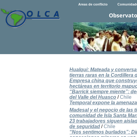
Areas de conflicto
Comunidad
Observato
Hualqui: Mateada y conversat
tierras raras en la Cordillera 
Empresa china que construy
hectáreas en territorio map
“Barrick siempre miente”: de
del Valle del Huasco
/
Chile
Temporal expone la amenaza d
Madesal y el negocio de las t
comunidad de Isla Santa Mar
23 trabajadores siguen aislad
de seguridad
/
Chile
“Nos sentimos burlados”: Di