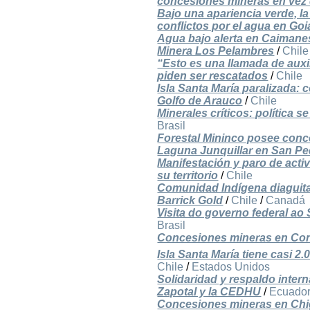
concesiones mineras en vez d
Bajo una apariencia verde, la 
conflictos por el agua en Goi
Agua bajo alerta en Caimanes
Minera Los Pelambres
/
Chile
“Esto es una llamada de auxi
piden ser rescatados
/
Chile
Isla Santa María paralizada: 
Golfo de Arauco
/
Chile
Minerales críticos: política 
Brasil
Forestal Mininco posee conc
Laguna Junquillar en San Pe
Manifestación y paro de acti
su territorio
/
Chile
Comunidad Indígena diaguita
Barrick Gold
/
Chile
/
Canadá
Visita do governo federal ao
Brasil
Concesiones mineras en Conc
Isla Santa María tiene casi 
Chile
/
Estados Unidos
Solidaridad y respaldo inter
Zapotal y la CEDHU
/
Ecuado
Concesiones mineras en Chi