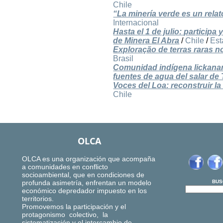
Chile
“La minería verde es un rela
Internacional
Hasta el 1 de julio: partici
de Minera El Abra
/
Chile
/
Est
Exploração de terras raras no
Brasil
Comunidad indígena lickanant
fuentes de agua del salar de 
Voces del Loa: reconstruir la
Chile
OLCA
OLCA es una organización que acompaña
a comunidades en conflicto
socioambiental, que en condiciones de
profunda asimetría, enfrentan un modelo
BUS
económico depredador impuesto en los
territorios.
Promovemos la participación y el
protagonismo colectivo, la
sistematización y el intercambio de