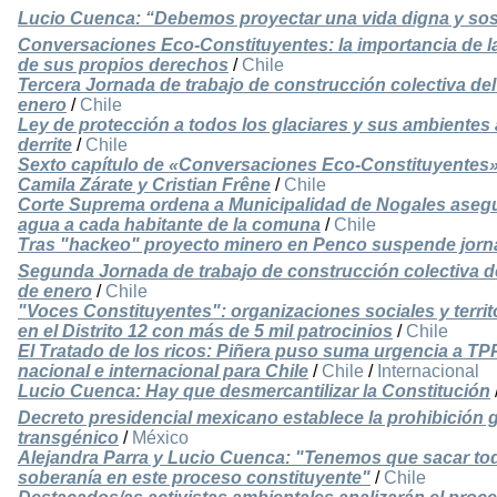
Lucio Cuenca: “Debemos proyectar una vida digna y sost
Conversaciones Eco-Constituyentes: la importancia de l
de sus propios derechos
/
Chile
Tercera Jornada de trabajo de construcción colectiva de
enero
/
Chile
Ley de protección a todos los glaciares y sus ambientes
derrite
/
Chile
Sexto capítulo de «Conversaciones Eco-Constituyentes»
Camila Zárate y Cristian Frêne
/
Chile
Corte Suprema ordena a Municipalidad de Nogales asegurar
agua a cada habitante de la comuna
/
Chile
Tras "hackeo" proyecto minero en Penco suspende jorna
Segunda Jornada de trabajo de construcción colectiva de
de enero
/
Chile
"Voces Constituyentes": organizaciones sociales y territo
en el Distrito 12 con más de 5 mil patrocinios
/
Chile
El Tratado de los ricos: Piñera puso suma urgencia a T
nacional e internacional para Chile
/
Chile
/
Internacional
Lucio Cuenca: Hay que desmercantilizar la Constitución
Decreto presidencial mexicano establece la prohibición g
transgénico
/
México
Alejandra Parra y Lucio Cuenca: "Tenemos que sacar tod
soberanía en este proceso constituyente"
/
Chile