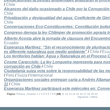
Destacados/as activistas ambientales analizarán el proc
/
Chile
Alcances del daño ocasionado a Chile por la Corrupción
Chile
Privatización y desigualdad del agua: Coeficiente de Gini
Chile
Conversaciones Eco-Constituyentes: Constitución bolivi
Congreso deroga la ley Chlimper de promoción agraria t
Alberto Acosta abre la jornada de clausura del Encuentr
Ecuador
Esperanza Martínez: “Sin el reconocimiento de plurinac
es diferente naturaleza que medio ambiente”
/
Chile
/
Ecu
Los territorios hablan: Agua y Naturaleza en el Proceso 
Cosme Caracciolo: La ley Longueira representa para nosot
corrupción en Chile
/
Chile
Ciudadanía suiza vota sobre la responsabilidad de las m
/
Perú
/
Suiza
/
Internacional
Organizaciones sociales entregan carta a Andrés Allamand
11
/
Chile
Esperanza Martínez participará este miércoles en: Conv
Página:
Primera
-
Anterior
1
2
3
4
5
6
7
8
9
[
10
]
11
12
13
14
15
16
17
18
19
20
Siguiente
-
Ultima