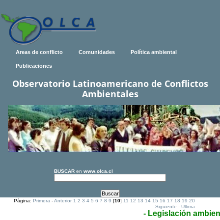
Areas de conflicto
Comunidades
Política ambiental
Publicaciones
Observatorio Latinoamericano de Conflictos
Ambientales
BUSCAR
en
www.olca.cl
Página:
Primera
-
Anterior
1
2
3
4
5
6
7
8
9
[
10
]
11
12
13
14
15
16
17
18
19
20
Siguiente
-
Ultima
- Legislación ambien