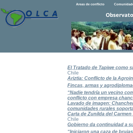
Areas de conflicto
Comunidad
Observato
El Tratado de Tapiwe como s
Chile
Ariztia: Conflicto de la Agr
Fincas, armas y agrodiplomac
“Nadie tendría un vecino com
conflicto con empresa chanc
Lavado de imagen: Chancher
comunidades rurales soporta
Carta de Zunilda del Carmen
Chile
Gobierno da continuidad a su
“Iniciaron una caza de bruja