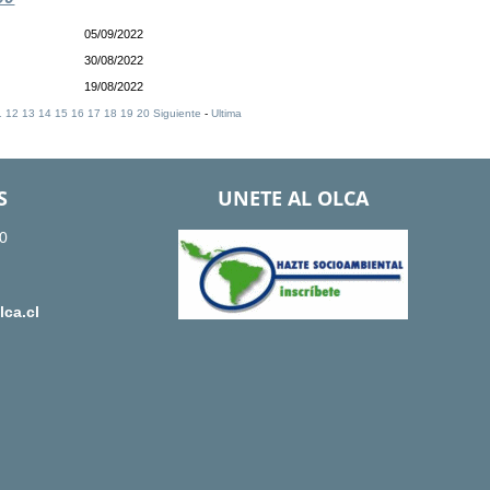
05/09/2022
30/08/2022
19/08/2022
1
12
13
14
15
16
17
18
19
20
Siguiente
-
Ultima
S
UNETE AL OLCA
0
ca.cl