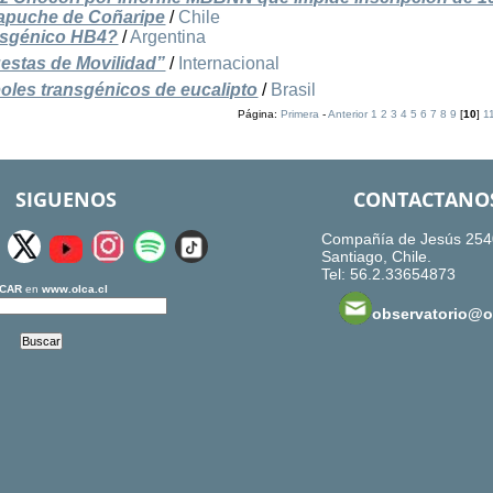
apuche de Coñaripe
/
Chile
ansgénico HB4?
/
Argentina
estas de Movilidad”
/
Internacional
oles transgénicos de eucalipto
/
Brasil
Página:
Primera
-
Anterior
1
2
3
4
5
6
7
8
9
[
10
]
1
SIGUENOS
CONTACTANO
Compañía de Jesús 254
Santiago, Chile.
Tel: 56.2.33654873
CAR
en
www.olca.cl
observatorio@ol