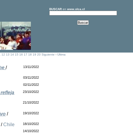
BUSCAR
en
www.olca.cl
1
12
13
14
15
16
17
18
19
20
Siguiente
-
Ultima
che
/
13/11/2022
03/11/2022
02/11/2022
refleja
23/10/2022
21/10/2022
ivo
/
19/10/2022
/
Chile
18/10/2022
14/10/2022