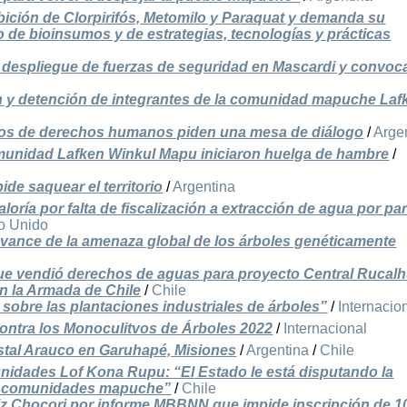
ición de Clorpirifós, Metomilo y Paraquat y demanda su
 de bioinsumos y de estrategias, tecnologías y prácticas
l despliegue de fuerzas de seguridad en Mascardi y convoca
ón y detención de integrantes de la comunidad mapuche Laf
smos de derechos humanos piden una mesa de diálogo
/
Arge
munidad Lafken Winkul Mapu iniciaron huelga de hambre
/
e saquear el territorio
/
Argentina
ría por falta de fiscalización a extracción de agua por par
o Unido
avance de la amenaza global de los árboles genéticamente
ue vendió derechos de aguas para proyecto Central Rucal
n la Armada de Chile
/
Chile
 sobre las plantaciones industriales de árboles”
/
Internacio
contra los Monoculitvos de Árboles 2022
/
Internacional
stal Arauco en Garuhapé, Misiones
/
Argentina
/
Chile
idades Lof Kona Rupu: “El Estado le está disputando la
las comunidades mapuche”
/
Chile
riz Chocori por informe MBBNN que impide inscripción de 1