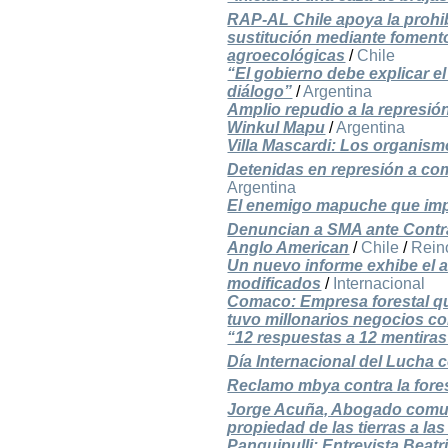
RAP-AL Chile apoya la prohib
sustitución mediante fomento
agroecológicas
/
Chile
“El gobierno debe explicar e
diálogo”
/
Argentina
Amplio repudio a la represi
Winkul Mapu
/
Argentina
Villa Mascardi: Los organi
Detenidas en represión a co
Argentina
El enemigo mapuche que impid
Denuncian a SMA ante Contralo
Anglo American
/
Chile
/
Rein
Un nuevo informe exhibe el 
modificados
/
Internacional
Comaco: Empresa forestal q
tuvo millonarios negocios co
“12 respuestas a 12 mentiras
Día Internacional del Lucha 
Reclamo mbya contra la fore
Jorge Acuña, Abogado comun
propiedad de las tierras a 
Panguipulli: Entrevista Beat