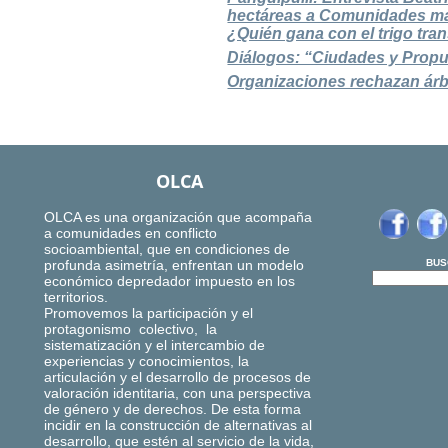
hectáreas a Comunidades m
¿Quién gana con el trigo tr
Diálogos: “Ciudades y Propu
Organizaciones rechazan árb
OLCA
OLCA es una organización que acompaña
a comunidades en conflicto
socioambiental, que en condiciones de
profunda asimetría, enfrentan un modelo
BUS
económico depredador impuesto en los
territorios.
Promovemos la participación y el
protagonismo colectivo, la
sistematización y el intercambio de
experiencias y conocimientos, la
articulación y el desarrollo de procesos de
valoración identitaria, con una perspectiva
de género y de derechos. De esta forma
incidir en la construcción de alternativas al
desarrollo, que estén al servicio de la vida,