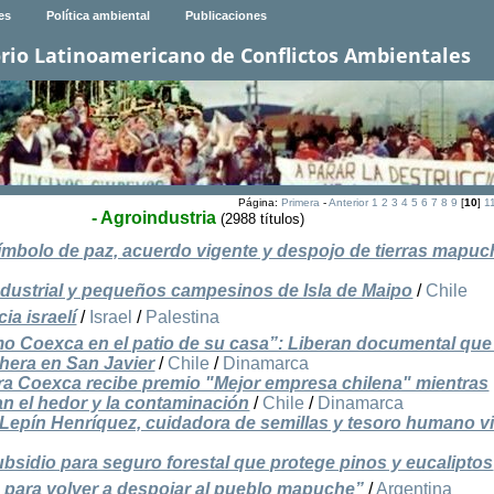
es
Política ambiental
Publicaciones
rio Latinoamericano de Conflictos Ambientales
Página:
Primera
-
Anterior
1
2
3
4
5
6
7
8
9
[
10
]
1
- Agroindustria
(2988 títulos)
ímbolo de paz, acuerdo vigente y despojo de tierras mapu
oindustrial y pequeños campesinos de Isla de Maipo
/
Chile
ia israelí
/
Israel
/
Palestina
o Coexca en el patio de su casa”: Liberan documental que 
hera en San Javier
/
Chile
/
Dinamarca
a Coexca recibe premio "Mejor empresa chilena" mientras
n el hedor y la contaminación
/
Chile
/
Dinamarca
 Lepín Henríquez, cuidadora de semillas y tesoro humano v
bsidio para seguro forestal que protege pinos y eucaliptos
s para volver a despojar al pueblo mapuche”
/
Argentina