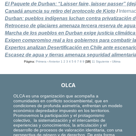
El Paquete de Durban: “Laisser faire, laisser passer” (dej
Canadá anuncia su retiro del protocolo de Kioto
/
Interna
Durban: pueblos indígenas luchan contra privatización 
Retroceso de glaciares amenaza tercera reserva de agua
Marcha de los pueblos en Durban exige justicia climátic
Exigen compromiso real a los gobiernos para combatir l
Expertos analizan Desertificación en Chile ante escenar
Escasez de agua y tierras amenaza seguridad alimentari
Página:
Primera
-
Anterior
1
2
3
4
5
6
7
8
9
[
10
]
11
Siguiente
-
Ultima
OLCA
OLCA es una organización que acompaña a
comunidades en conflicto socioambiental, que en
condiciones de profunda asimetría, enfrentan un modelo
económico depredador impuesto en los territorios.
Promovemos la participación y el protagonismo
colectivo, la sistematización y el intercambio de
experiencias y conocimientos, la articulación y el
desarrollo de procesos de valoración identitaria, con una
perspectiva de género y de derechos. De esta forma