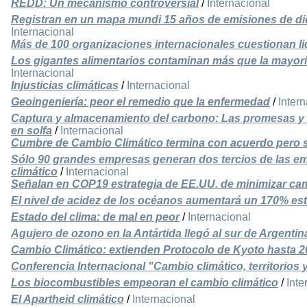
REDD: Un mecanismo controversial
/
Internacional
Registran en un mapa mundi 15 años de emisiones de d
Internacional
Más de 100 organizaciones internacionales cuestionan l
Los gigantes alimentarios contaminan más que la mayor
Internacional
Injusticias climáticas
/
Internacional
Geoingeniería: peor el remedio que la enfermedad
/
Inter
Captura y almacenamiento del carbono: Las promesas y 
en solfa
/
Internacional
Cumbre de Cambio Climático termina con acuerdo pero
Sólo 90 grandes empresas generan dos tercios de las e
climático
/
Internacional
Señalan en COP19 estrategia de EE.UU. de minimizar ca
El nivel de acidez de los océanos aumentará un 170% est
Estado del clima: de mal en peor
/
Internacional
Agujero de ozono en la Antártida llegó al sur de Argentin
Cambio Climático: extienden Protocolo de Kyoto hasta 2
Conferencia Internacional "Cambio climático, territorios
Los biocombustibles empeoran el cambio climático
/
Inte
El Apartheid climático
/
Internacional