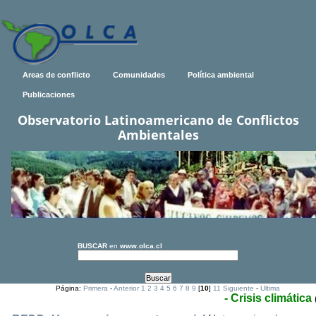
Areas de conflicto
Comunidades
Política ambiental
Publicaciones
Observatorio Latinoamericano de Conflictos
Ambientales
BUSCAR
en
www.olca.cl
Página:
Primera
-
Anterior
1
2
3
4
5
6
7
8
9
[
10
]
11
Siguiente
-
Ultima
- Crisis climática