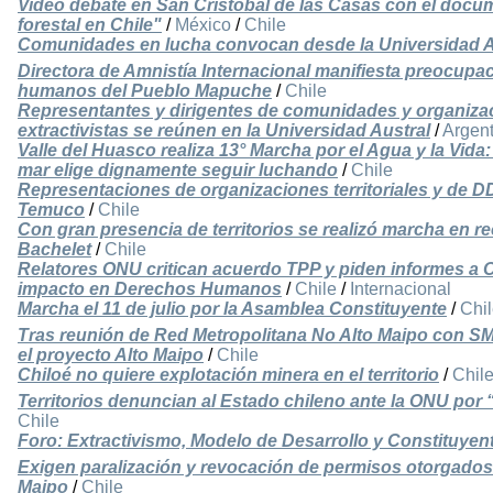
Video debate en San Cristóbal de las Casas con el docum
forestal en Chile"
/
México
/
Chile
Comunidades en lucha convocan desde la Universidad Au
Directora de Amnistía Internacional manifiesta preocupa
humanos del Pueblo Mapuche
/
Chile
Representantes y dirigentes de comunidades y organizac
extractivistas se reúnen en la Universidad Austral
/
Argent
Valle del Huasco realiza 13° Marcha por el Agua y la Vida:
mar elige dignamente seguir luchando
/
Chile
Representaciones de organizaciones territoriales y de D
Temuco
/
Chile
Con gran presencia de territorios se realizó marcha en r
Bachelet
/
Chile
Relatores ONU critican acuerdo TPP y piden informes a Ca
impacto en Derechos Humanos
/
Chile
/
Internacional
Marcha el 11 de julio por la Asamblea Constituyente
/
Chi
Tras reunión de Red Metropolitana No Alto Maipo con SM
el proyecto Alto Maipo
/
Chile
Chiloé no quiere explotación minera en el territorio
/
Chil
Territorios denuncian al Estado chileno ante la ONU por 
Chile
Foro: Extractivismo, Modelo de Desarrollo y Constituyen
Exigen paralización y revocación de permisos otorgados p
Maipo
/
Chile