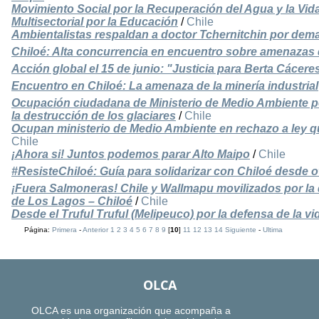
Movimiento Social por la Recuperación del Agua y la Vida
Multisectorial por la Educación
/
Chile
Ambientalistas respaldan a doctor Tchernitchin por dem
Chiloé: Alta concurrencia en encuentro sobre amenazas de
Acción global el 15 de junio: "Justicia para Berta Cácere
Encuentro en Chiloé: La amenaza de la minería industrial
Ocupación ciudadana de Ministerio de Medio Ambiente por
la destrucción de los glaciares
/
Chile
Ocupan ministerio de Medio Ambiente en rechazo a ley q
Chile
¡Ahora si! Juntos podemos parar Alto Maipo
/
Chile
#ResisteChiloé: Guía para solidarizar con Chiloé desde 
¡Fuera Salmoneras! Chile y Wallmapu movilizados por la d
de Los Lagos – Chiloé
/
Chile
Desde el Truful Truful (Melipeuco) por la defensa de la vi
Página:
Primera
-
Anterior
1
2
3
4
5
6
7
8
9
[
10
]
11
12
13
14
Siguiente
-
Ultima
OLCA
OLCA es una organización que acompaña a