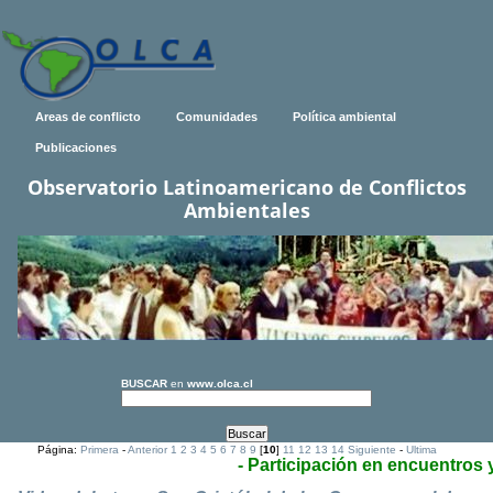
Areas de conflicto
Comunidades
Política ambiental
Publicaciones
Observatorio Latinoamericano de Conflictos
Ambientales
BUSCAR
en
www.olca.cl
Página:
Primera
-
Anterior
1
2
3
4
5
6
7
8
9
[
10
]
11
12
13
14
Siguiente
-
Ultima
- Participación en encuentros 