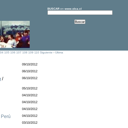
BUSCAR
en
www.olca.cl
04
105
106
107
108
109
110
Siguiente
-
Ultima
09/10/2012
06/10/2012
a
/
06/10/2012
05/10/2012
04/10/2012
04/10/2012
04/10/2012
/
Perú
04/10/2012
03/10/2012