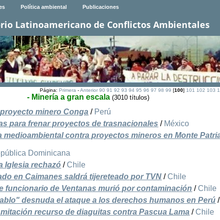
es
Política ambiental
Publicaciones
rio Latinoamericano de Conflictos Ambientales
Página:
Primera
-
Anterior
90
91
92
93
94
95
96
97
98
99
[
100
]
101
102
103
1
- Minería a gran escala
(3010 títulos)
l proyecto minero Conga
/
Perú
s para frenar proyectos de trasnacionales
/
México
 medioambiental contra proyectos mineros en Monte Patri
pública Dominicana
a Iglesia rechazó
/
Chile
ado en Caimanes saldrá tijereteado por TVN
/
Chile
 funcionario de Ventanas murió por contaminación
/
Chile
ablo" desnuda el ataque a los derechos humanos en Perú
amitación recurso de diaguitas contra Pascua Lama
/
Chile