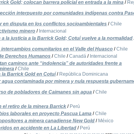
rick Gold; colocan barrera policial en entrada a la mina
/
Re
tección interpuesto por comunidades indígenas contra Pa
oder en disputa en los conflictos socioambientales
/
Chile
activismo minero
/
Internacional
la justicia a la Barrick Gold; Cotuí vuelve a la normalidad
n intercambios comunitarios en el Valle del Huasco
/
Chile
o de Derechos Humanos
/
Chile
/
Canadá
/
Internacional
an caminos ante “indolencia” de autoridades frente a
minera
/
Chile
 la Barrick Gold en Cotuí
/
República Dominicana
r agua contaminada por minera y nula respuesta gubernam
curso de pobladores de Caimanes sin agua
/
Chile
el retiro de la minera Barrick
/
Perú
mbios laborales en proyecto Pascua Lama
/
Chile
opositores a minera canadiense New Gold
/
México
eridos en accidente en La Libertad
/
Perú