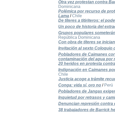
Otra vez protestan contra Bar
Dominicana
Polémica por recurso de pro
Lama
/
Chile
De títeres a titiriteros: el p
Un poco de historia del extr
Grupos populares someterán a 
República Dominicana
Con obra de títeres se inicia
Invitación al sexto Coloqui
Pobladores de Caimanes cort
contaminación del agua por 
20 heridos en protesta contra
Indignación en Caimanes po
Chile
Justicia acoge a trámite re
Conga: vida sí, oro no
/
Perú
Pobladores de Jangas exigen 
Inquietud por retrasos y ca
Denuncian represión contra 
38 trabajadores de Barrick h