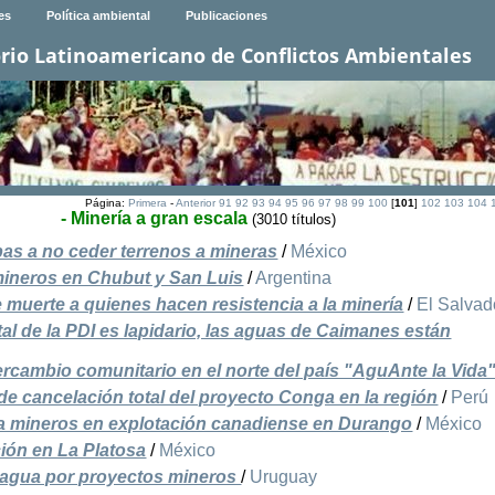
es
Política ambiental
Publicaciones
rio Latinoamericano de Conflictos Ambientales
Página:
Primera
-
Anterior
91
92
93
94
95
96
97
98
99
100
[
101
]
102
103
104
- Minería a gran escala
(3010 títulos)
pas a no ceder terrenos a mineras
/
México
mineros en Chubut y San Luis
/
Argentina
muerte a quienes hacen resistencia a la minería
/
El Salvad
tal de la PDI es lapidario, las aguas de Caimanes están
rcambio comunitario en el norte del país "AguAnte la Vida
e cancelación total del proyecto Conga en la región
/
Perú
n a mineros en explotación canadiense en Durango
/
México
ión en La Platosa
/
México
l agua por proyectos mineros
/
Uruguay