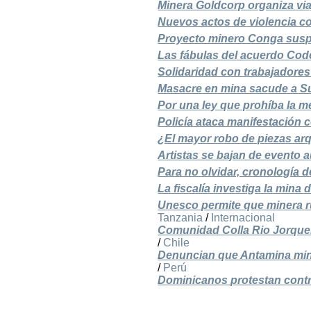
Minera Goldcorp organiza vi
Nuevos actos de violencia c
Proyecto minero Conga susp
Las fábulas del acuerdo Cod
Solidaridad con trabajadore
Masacre en mina sacude a Su
Por una ley que prohíba la m
Policía ataca manifestación 
¿El mayor robo de piezas arq
Artistas se bajan de evento a
Para no olvidar, cronología 
La fiscalía investiga la mina
Unesco permite que minera r
Tanzania
/
Internacional
Comunidad Colla Rio Jorquera
/
Chile
Denuncian que Antamina mint
/
Perú
Dominicanos protestan contr