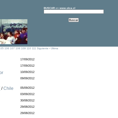
BUSCAR
en
www.olca.cl
105
106
107
108
109
110
111
Siguiente
-
Ultima
17/09/2012
17/09/2012
or
10/09/2012
09/09/2012
"
/
Chile
05/09/2012
03/09/2012
30/08/2012
29/08/2012
29/08/2012