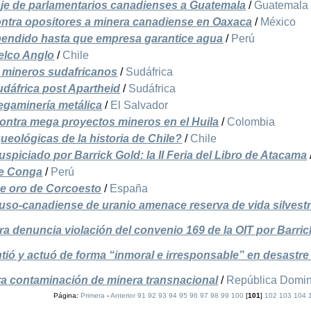
aje de parlamentarios canadienses a Guatemala
/
Guatemala
ontra opositores a minera canadiense en Oaxaca
/
México
endido hasta que empresa garantice agua
/
Perú
elco Anglo
/
Chile
s mineros sudafricanos
/
Sudáfrica
dáfrica post Apartheid
/
Sudáfrica
egaminería metálica
/
El Salvador
contra mega proyectos mineros en el Huila
/
Colombia
ueológicas de la historia de Chile?
/
Chile
uspiciado por Barrick Gold: la II Feria del Libro de Atacama
de Conga
/
Perú
 de oro de Corcoesto
/
España
uso-canadiense de uranio amenace reserva de vida silvest
 denuncia violación del convenio 169 de la OIT por Barric
ió y actuó de forma “inmoral e irresponsable” en desastre
a contaminación de minera transnacional
/
República Domi
Página:
Primera
-
Anterior
91
92
93
94
95
96
97
98
99
100
[
101
]
102
103
104