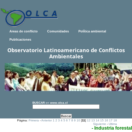
Areas de conflicto
Comunidades
Política ambiental
Publicaciones
Observatorio Latinoamericano de Conflictos
Ambientales
BUSCAR
en
www.olca.cl
Página:
Primera
-
Anterior
1
2
3
4
5
6
7
8
9
10
[
11
]
12
13
14
15
16
17
18
Siguiente
-
Ultima
- Industria forestal