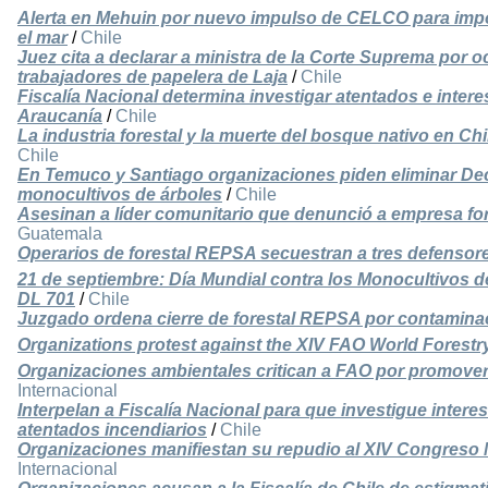
Alerta en Mehuin por nuevo impulso de CELCO para imp
el mar
/
Chile
Juez cita a declarar a ministra de la Corte Suprema por 
trabajadores de papelera de Laja
/
Chile
Fiscalía Nacional determina investigar atentados e interes
Araucanía
/
Chile
La industria forestal y la muerte del bosque nativo en Ch
Chile
En Temuco y Santiago organizaciones piden eliminar Dec
monocultivos de árboles
/
Chile
Asesinan a líder comunitario que denunció a empresa for
Guatemala
Operarios de forestal REPSA secuestran a tres defenso
21 de septiembre: Día Mundial contra los Monocultivos d
DL 701
/
Chile
Juzgado ordena cierre de forestal REPSA por contaminac
Organizations protest against the XIV FAO World Forest
Organizaciones ambientales critican a FAO por promover
Internacional
Interpelan a Fiscalía Nacional para que investigue intere
atentados incendiarios
/
Chile
Organizaciones manifiestan su repudio al XIV Congreso 
Internacional