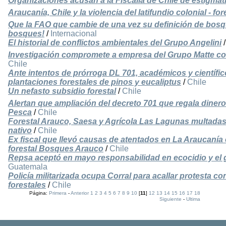
Organizaciones acusan a la Fiscalía de Chile de estigma
Araucanía, Chile y la violencia del latifundio colonial - for
Que la FAO que cambie de una vez su definición de bosq
bosques!
/
Internacional
El historial de conflictos ambientales del Grupo Angelini
Investigación compromete a empresa del Grupo Matte co
Chile
Ante intentos de prórroga DL 701, académicos y científi
plantaciones forestales de pinos y eucaliptus
/
Chile
Un nefasto subsidio forestal
/
Chile
Alertan que ampliación del decreto 701 que regala dinero
Pesca
/
Chile
Forestal Arauco, Saesa y Agrícola Las Lagunas multadas
nativo
/
Chile
Ex fiscal que llevó causas de atentados en La Araucanía
forestal Bosques Arauco
/
Chile
Repsa aceptó en mayo responsabilidad en ecocidio y el
Guatemala
Policía militarizada ocupa Corral para acallar protesta co
forestales
/
Chile
Página:
Primera
-
Anterior
1
2
3
4
5
6
7
8
9
10
[
11
]
12
13
14
15
16
17
18
Siguiente
-
Ultima