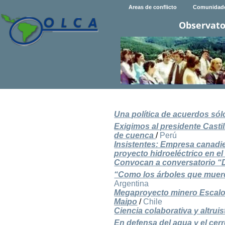
Areas de conflicto
Comunidad
Observato
Una política de acuerdos sól
Exigimos al presidente Castil
de cuenca
/
Perú
Insistentes: Empresa canadie
proyecto hidroeléctrico en el
Convocan a conversatorio “
“Como los árboles que muere
Argentina
Megaproyecto minero Escalone
Maipo
/
Chile
Ciencia colaborativa y altru
En defensa del agua y el cer