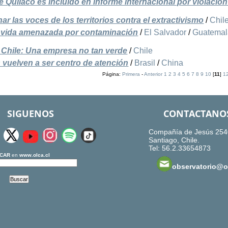
 Quilaco es incluido en informe internacional por violación
r las voces de los territorios contra el extractivismo
/
Chil
e vida amenazada por contaminación
/
El Salvador
/
Guatemal
 Chile: Una empresa no tan verde
/
Chile
 vuelven a ser centro de atención
/
Brasil
/
China
Página:
Primera
-
Anterior
1
2
3
4
5
6
7
8
9
10
[
11
]
1
SIGUENOS
CONTACTANO
Compañía de Jesús 254
Santiago, Chile.
Tel: 56.2.33654873
CAR
en
www.olca.cl
observatorio@ol