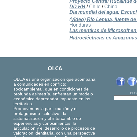
Proyecto Central Rucalhue de
DD.HH
/
Chile
/
China
Día mundial del agua: Escucha
(Video) Río Lempa, fuente d
Honduras
Las mentiras de Microsoft en
Hidroeléctricas en Amazonas
OLCA
OLCA es una organización que acompaña
a comunidades en conflicto
socioambiental, que en condiciones de
profunda asimetría, enfrentan un modelo
BUS
económico depredador impuesto en los
territorios.
Promovemos la participación y el
protagonismo colectivo, la
sistematización y el intercambio de
experiencias y conocimientos, la
articulación y el desarrollo de procesos de
valoración identitaria, con una perspectiva