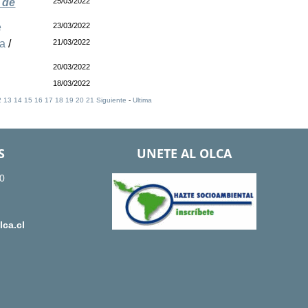
 de
25/03/2022
e
23/03/2022
a
/
21/03/2022
20/03/2022
18/03/2022
2
13
14
15
16
17
18
19
20
21
Siguiente
-
Ultima
S
UNETE AL OLCA
0
ca.cl