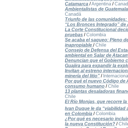
Catamarca
/
Argentina
/
Cana
Ambientalistas de Guatemala 
Canadá
Triunfo de las comunidades:
“Los Bronces Integrado” de
La Corte Constitucional deci
pruebas
/
Colombia
Se acaba el saqueo: Pleno d
inapropiable
/
Chile
Consejo de Defensa del Esta
ambiental en Salar de Ataca
Denuncian que el Gobierno co
Guajira para expandir la exp
Invitan al estreno internaci
minería del litio”
/
Internaciona
Por qué el nuevo Código de A
consumo humano
/
Chile
13 plantas desaladoras finan
Chile
El Río Monjas, que recorre l
Ivan Duque le da “viabilidad
en Colombia
/
Colombia
¿Por qué es necesario inclui
la nueva Constitución?
/
Chil