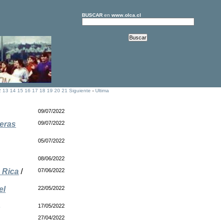
BUSCAR
en
www.olca.cl
2
13
14
15
16
17
18
19
20
21
Siguiente
-
Ultima
09/07/2022
ceras
09/07/2022
05/07/2022
08/06/2022
 Rica
/
07/06/2022
el
22/05/2022
e
17/05/2022
27/04/2022