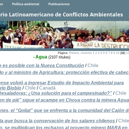
es
Política ambiental
Publicaciones
rio Latinoamericano de Conflictos Ambientales
Página:
Primera
-
Anterior
1
2
3
4
5
6
7
8
9
10
[
11
]
1
- Agua
(2107 títulos)
o es posible con la Nueva Constitución
/
Chile
lo y al ministro de Agricultura: protección efectiva de cabe
nse volvió a ingresar Estudio de Impacto Ambiental para
 río Biobío
/
Chile
/
Canadá
Desaladoras: ¿Una solución para el campesinado?”
/
Chile
n de pié” sigue el acampe en Choya contra la minera Agua
s, el “Goliat” que se enfrenta a la comunidad del Cajón d
ista que busca la conservación de los salares chilenos
/
Chil
ro, se multiplican los rechazos al proyecto minero MARA en