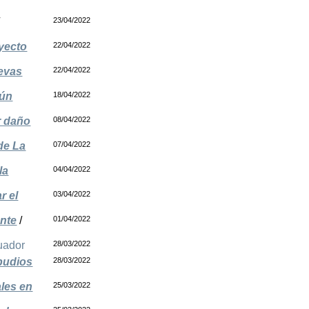
/
23/04/2022
yecto
22/04/2022
uevas
22/04/2022
mún
18/04/2022
r daño
08/04/2022
de La
07/04/2022
la
04/04/2022
r el
03/04/2022
ente
/
01/04/2022
uador
28/03/2022
epudios
28/03/2022
ales en
25/03/2022