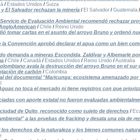
dá
/
Estados Unidos
/
Suiza
y El Salvador rechazan la minería
/
El Salvador
/
Guatemala
 Servicio de Evaluación Ambiental recomendó rechazar pro
 AngloAmerican
/
Chile
/
Reino Unido
dió tomar cartas en el asunto del arroyo Bruno y ordenó n
e la Convención aprobó declarar el agua como un bien co
do demanda a mineras Escondida, Zaldívar y Albemarle po
ma
/
Chile
/
Canadá
/
Estados Unidos
/
Reino Unido
/
Australia
lombiano avala la destrucción del arroyo Bruno en el sur 
lotación de carbón
/
Colombia
onal del documental “Maricunga: ecosistema amenazado por 
l
guas no toca el mercado ni tiene registros con que prioriza
ciadas con aporte estatal no fueron evaluadas ambientalm
a ciudad de Quito, reconocido como sujeto de derechos
/
Ec
 ambiental” a las pruebas de fracking y desata una ola de r
r los derechos de la naturaleza y los bienes comunes natur
e