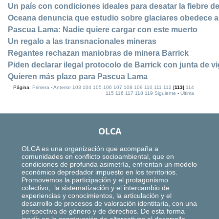
Un país con condiciones ideales para desatar la fiebre de
Oceana denuncia que estudio sobre glaciares obedece a 
Pascua Lama: Nadie quiere cargar con este muerto
Un regalo a las transnacionales mineras
Regantes rechazan maniobras de minera Barrick
Piden declarar ilegal protocolo de Barrick con junta de vi
Quieren más plazo para Pascua Lama
Página:
Primera
-
Anterior
103
104
105
106
107
108
109
110
111
112
[
113
]
114
115
116
117
118
119
Siguiente
-
Ultima
OLCA
OLCA es una organización que acompaña a
comunidades en conflicto socioambiental, que en
condiciones de profunda asimetría, enfrentan un modelo
económico depredador impuesto en los territorios.
Promovemos la participación y el protagonismo
colectivo, la sistematización y el intercambio de
experiencias y conocimientos, la articulación y el
desarrollo de procesos de valoración identitaria, con una
perspectiva de género y de derechos. De esta forma