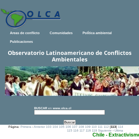
Areas de conflicto
Comunidades
Política ambiental
Publicaciones
Observatorio Latinoamericano de Conflictos
Ambientales
BUSCAR
en
www.olca.cl
Página:
Primera
-
Anterior
103
104
105
106
107
108
109
110
111
112
[
113
]
114
115
116
117
118
119
Siguiente
-
Ultima
Chile - Extractivism