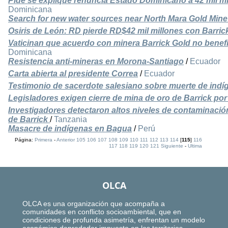
Pide se explique renuncia Estado Dominicano a 42 mil m
Dominicana
Search for new water sources near North Mara Gold Mine
Osiris de León: RD pierde RD$42 mil millones con Barric
Vaticinan que acuerdo con minera Barrick Gold no bene
Dominicana
Resistencia anti-mineras en Morona-Santiago
/
Ecuador
Carta abierta al presidente Correa
/
Ecuador
Testimonio de sacerdote salesiano sobre muerte de ind
Legisladores exigen cierre de mina de oro de Barrick po
Investigadores detectaron altos niveles de contaminació
de Barrick
/
Tanzania
Masacre de indígenas en Bagua
/
Perú
Página:
Primera
-
Anterior
105
106
107
108
109
110
111
112
113
114
[
115
]
116
117
118
119
120
121
Siguiente
-
Ultima
OLCA
OLCA es una organización que acompaña a
comunidades en conflicto socioambiental, que en
condiciones de profunda asimetría, enfrentan un modelo