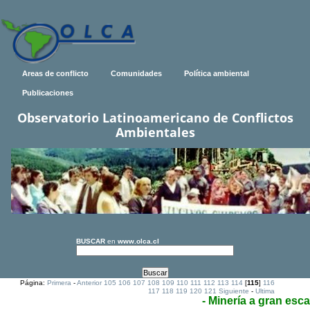
Areas de conflicto
Comunidades
Política ambiental
Publicaciones
Observatorio Latinoamericano de Conflictos
Ambientales
BUSCAR
en
www.olca.cl
Página:
Primera
-
Anterior
105
106
107
108
109
110
111
112
113
114
[
115
]
116
117
118
119
120
121
Siguiente
-
Ultima
- Minería a gran esca