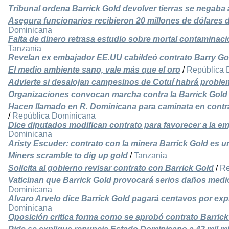
Tribunal ordena Barrick Gold devolver tierras se negaba 
Asegura funcionarios recibieron 20 millones de dólares d
Dominicana
Falta de dinero retrasa estudio sobre mortal contaminaci
Tanzania
Revelan ex embajador EE.UU cabildeó contrato Barry Go
El medio ambiente sano, vale más que el oro
/
República 
Advierte si desalojan campesinos de Cotuí habrá proble
Organizaciones convocan marcha contra la Barrick Gold
Hacen llamado en R. Dominicana para caminata en contra
/
República Dominicana
Dice diputados modifican contrato para favorecer a la e
Dominicana
Aristy Escuder: contrato con la minera Barrick Gold es u
Miners scramble to dig up gold
/
Tanzania
Solicita al gobierno revisar contrato con Barrick Gold
/
Re
Vaticinan que Barrick Gold provocará serios daños medi
Dominicana
Alvaro Arvelo dice Barrick Gold pagará centavos por ex
Dominicana
Oposición critica forma como se aprobó contrato Barrick