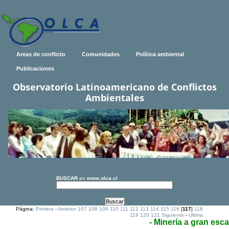
Areas de conflicto
Comunidades
Política ambiental
Publicaciones
Observatorio Latinoamericano de Conflictos
Ambientales
BUSCAR
en
www.olca.cl
Página:
Primera
-
Anterior
107
108
109
110
111
112
113
114
115
116
[
117
]
118
119
120
121
Siguiente
-
Ultima
- Minería a gran esca