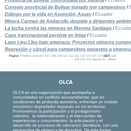
Provincia de Bolívar confrontada por minería
/
Ecuador
Consejo provincial de Bolivar tomado por campesinos
/
Diálogo por la vida en Asunción, Azuay
/
Ecuador
Minera Carmen de Andacollo despide a dirigentes ambien
La lucha contra las mineras en Morona Santiago
/
Ecuado
Caos transnacional persiste en Intag
/
Ecuador
Lago Lleu Lleu bajo amenaza: Proyectos mineros compr
Represión y cárcel para campesinos opuestos a empres
Página:
Primera
-
Anterior
107
108
109
110
111
112
113
114
115
116
[
117
]
118
119
120
121
Siguiente
-
Ultima
OLCA
OLCA es una organización que acompaña a
comunidades en conflicto socioambiental, que en
condiciones de profunda asimetría, enfrentan un modelo
económico depredador impuesto en los territorios.
Promovemos la participación y el protagonismo
colectivo, la sistematización y el intercambio de
experiencias y conocimientos, la articulación y el
desarrollo de procesos de valoración identitaria, con una
perspectiva de género y de derechos. De esta forma