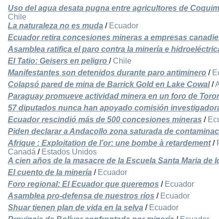
Uso del agua desata pugna entre agricultores de Coqui
Chile
La naturaleza no es muda
/
Ecuador
Ecuador retira concesiones mineras a empresas canadie
Asamblea ratifica el paro contra la minería e hidroeléctri
El Tatio: Geisers en peligro
/
Chile
Manifestantes son detenidos durante paro antiminero
/
E
Colapsó pared de mina de Barrick Gold en Lake Cowal
/
A
Paraguay promueve actividad minera en un foro de Toro
57 diputados nunca han apoyado comisión investigado
Ecuador rescindió más de 500 concesiones mineras
/
Ec
Piden declarar a Andacollo zona saturada de contaminac
Afrique : Exploitation de l’or: une bombe à retardement
/
Canadá
/
Estados Unidos
A cien años de la masacre de la Escuela Santa Maria de 
El cuento de la minería
/
Ecuador
Foro regional: El Ecuador que queremos
/
Ecuador
Asamblea pro-defensa de nuestros ríos
/
Ecuador
Shuar tienen plan de vida en la selva
/
Ecuador