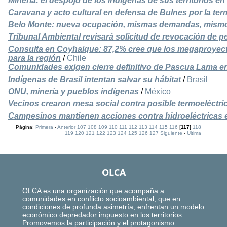
Minería: el despojo de los indígenas de sus territorios en 
Caravana y acto cultural en defensa de Bulnes por la ter
Belo Monte: nueva ocupación, mismas demandas, mism
Tribunal Ambiental revisará solicitud de revocación de
Consulta en Coyhaique: 87,2% cree que los megaproyect
para la región
/
Chile
Comunidades exigen cierre definitivo de Pascua Lama en
Indígenas de Brasil intentan salvar su hábitat
/
Brasil
ONU, minería y pueblos indígenas
/
México
Vecinos crearon mesa social contra posible termoeléctri
Campesinos mantienen acciones contra hidroeléctricas
Página:
Primera
-
Anterior
107
108
109
110
111
112
113
114
115
116
[
117
]
118
119
120
121
122
123
124
125
126
127
Siguiente
-
Ultima
OLCA
OLCA es una organización que acompaña a
comunidades en conflicto socioambiental, que en
condiciones de profunda asimetría, enfrentan un modelo
económico depredador impuesto en los territorios.
Promovemos la participación y el protagonismo