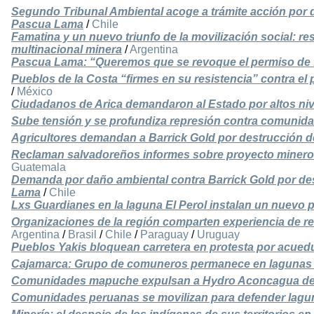
Segundo Tribunal Ambiental acoge a trámite acción por 
Pascua Lama
/
Chile
Famatina y un nuevo triunfo de la movilización social: re
multinacional minera
/
Argentina
Pascua Lama: “Queremos que se revoque el permiso de f
Pueblos de la Costa “firmes en su resistencia” contra e
/
México
Ciudadanos de Arica demandaron al Estado por altos ni
Sube tensión y se profundiza represión contra comunid
Agricultores demandan a Barrick Gold por destrucción d
Reclaman salvadoreños informes sobre proyecto minero
Guatemala
Demanda por daño ambiental contra Barrick Gold por de
Lama
/
Chile
Lxs Guardianes en la laguna El Perol instalan un nuevo 
Organizaciones de la región comparten experiencia de re
Argentina
/
Brasil
/
Chile
/
Paraguay
/
Uruguay
Pueblos Yakis bloquean carretera en protesta por acuedu
Cajamarca: Grupo de comuneros permanece en lagunas
Comunidades mapuche expulsan a Hydro Aconcagua de s
Comunidades peruanas se movilizan para defender lagun