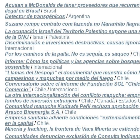
Acusan a McDonalds de tener proveedores que recurren al
ilegal en Brasil
/
Brasil
Detector de transgénicos
/
Argentina
Suzano rompe contrato com fazenda no Maranhão flagra
La ocupación israelí del Territorio Palestino supone una 
de la ONU
/
Israel
/
Palestina
Discriminación e inversiones destructivas, causas ignor
Internacional
Por los caminos de la palta. No es sequía, es saqueo
/
Ch
Informe: Cómo las políticas y las agencias sobre bosqu
sostenible
/
Internacional
“Llamas del Despojo” el documental que muestra cómo las 
campesinos y mapuches por medio del fuego
/
Chile
Conversatorio sobre el informe de Fundación SOL “Chile
Comercio”
/
Chile
/
Internacional
La otra internacionalización del conflicto mapuche: emp
fondos de inversión extranjera
/
Chile
/
Canadá
/
Estados 
Comunidad mapuche Kudawfe Peñi rechaza aprobación de
Arauco Bioenergía S.A.
/
Chile
Empresa sanitaria advierte condiciones “extremadamente
en la capital
/
Chile
Minería y fracking, la frontera de Vaca Muerta se extiend
Comunidades denuncian exclusión de Consulta Indígena 