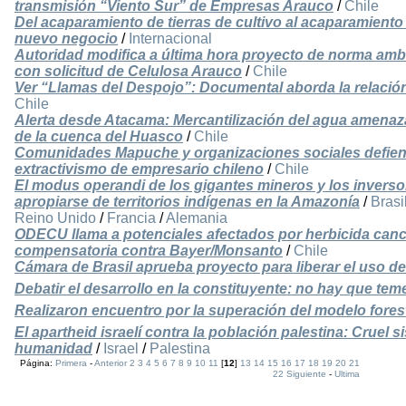
transmisión “Viento Sur” de Empresas Arauco
/
Chile
Del acaparamiento de tierras de cultivo al acaparamiento
nuevo negocio
/
Internacional
Autoridad modifica a última hora proyecto de norma ambien
con solicitud de Celulosa Arauco
/
Chile
Ver “Llamas del Despojo”: Documental aborda la relación 
Chile
Alerta desde Atacama: Mercantilización del agua amenaza 
de la cuenca del Huasco
/
Chile
Comunidades Mapuche y organizaciones sociales defiend
extractivismo de empresario chileno
/
Chile
El modus operandi de los gigantes mineros y los inversor
apropiarse de territorios indígenas en la Amazonía
/
Brasi
Reino Unido
/
Francia
/
Alemania
ODECU llama a potenciales afectados por herbicida can
compensatoria contra Bayer/Monsanto
/
Chile
Cámara de Brasil aprueba proyecto para liberar el uso d
Debatir el desarrollo en la constituyente: no hay que te
Realizaron encuentro por la superación del modelo fores
El apartheid israelí contra la población palestina: Cruel
humanidad
/
Israel
/
Palestina
Página:
Primera
-
Anterior
2
3
4
5
6
7
8
9
10
11
[
12
]
13
14
15
16
17
18
19
20
21
22
Siguiente
-
Ultima