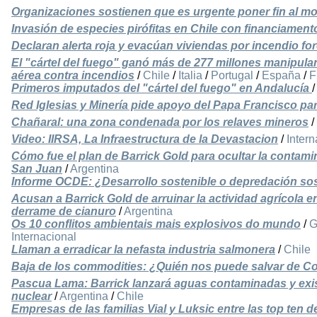
Organizaciones sostienen que es urgente poner fin al mo
Invasión de especies pirófitas en Chile con financiamento
Declaran alerta roja y evacúan viviendas por incendio for
El "cártel del fuego" ganó más de 277 millones manipul
aérea contra incendios
/
Chile
/
Italia
/
Portugal
/
España
/
F
Primeros imputados del "cártel del fuego" en Andalucía
Red Iglesias y Minería pide apoyo del Papa Francisco par
Chañaral: una zona condenada por los relaves mineros
/
Video: IIRSA, La Infraestructura de la Devastacion
/
Intern
Cómo fue el plan de Barrick Gold para ocultar la contami
San Juan
/
Argentina
Informe OCDE: ¿Desarrollo sostenible o depredación so
Acusan a Barrick Gold de arruinar la actividad agrícola e
derrame de cianuro
/
Argentina
Os 10 conflitos ambientais mais explosivos do mundo
/
G
Internacional
Llaman a erradicar la nefasta industria salmonera
/
Chile
Baja de los commodities: ¿Quién nos puede salvar de C
Pascua Lama: Barrick lanzará aguas contaminadas y exi
nuclear
/
Argentina
/
Chile
Empresas de las familias Vial y Luksic entre las top ten 