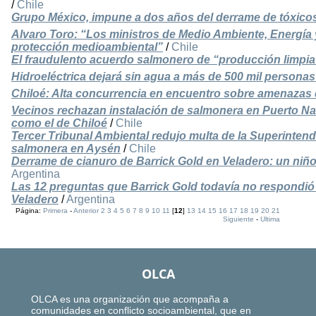
/
Chile
Grupo México, impune a dos años del derrame de tóxicos
Alvaro Toro: “Los ministros de Medio Ambiente, Energía y
protección medioambiental”
/
Chile
El fraudulento acuerdo salmonero de “producción limpia
Hidroeléctrica dejará sin agua a más de 500 mil persona
Chiloé: Alta concurrencia en encuentro sobre amenazas de
Vecinos rechazan instalación de salmonera en Puerto Na
como el de Chiloé
/
Chile
Tercer Tribunal Ambiental redujo multa de la Superinten
salmonera en Aysén
/
Chile
Derrame de cianuro de Barrick Gold en Veladero: un niño
Argentina
Las 12 preguntas que Barrick Gold todavía no respondió
Veladero
/
Argentina
Página:
Primera
-
Anterior
2
3
4
5
6
7
8
9
10
11
[
12
]
13
14
15
16
17
18
19
20
21
Siguiente
-
Ultima
OLCA
OLCA es una organización que acompaña a
comunidades en conflicto socioambiental, que en