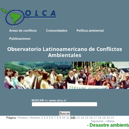
Areas de conflicto
Comunidades
Política ambiental
Publicaciones
Observatorio Latinoamericano de Conflictos
Ambientales
BUSCAR
en
www.olca.cl
Página:
Primera
-
Anterior
2
3
4
5
6
7
8
9
10
11
[
12
]
13
14
15
16
17
18
19
20
21
Siguiente
-
Ultima
- Desastre ambient