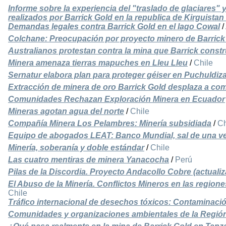
Informe sobre la experiencia del "traslado de glaciares"
realizados por Barrick Gold en la republica de Kirguistan
Demandas legales contra Barrick Gold en el lago Cowal
/
Colchane: Preocupación por proyecto minero de Barrick
Australianos protestan contra la mina que Barrick const
Minera amenaza tierras mapuches en Lleu Lleu
/
Chile
Sernatur elabora plan para proteger géiser en Puchuldiz
Extracción de minera de oro Barrick Gold desplaza a co
Comunidades Rechazan Exploración Minera en Ecuador
Mineras agotan agua del norte
/
Chile
Compañía Minera Los Pelambres: Minería subsidiada
/
Ch
Equipo de abogados LEAT: Banco Mundial, sal de una v
Minería, soberanía y doble estándar
/
Chile
Las cuatro mentiras de minera Yanacocha
/
Perú
Pilas de la Discordia. Proyecto Andacollo Cobre (actuali
El Abuso de la Minería. Conflictos Mineros en las regio
Chile
Tráfico internacional de desechos tóxicos: Contaminaci
Comunidades y organizaciones ambientales de la Regió