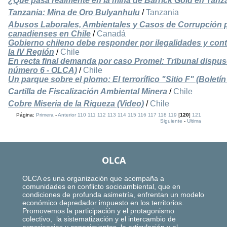
¿Qué pasa realmente en la mina de Barrick Gold en Tan
Tanzania: Mina de Oro Bulyanhulu
/
Tanzania
Abusos Laborales, Ambientales y Casos de Corrupción 
canadienses en Chile
/
Canadá
Gobierno chileno debe responder por ilegalidades y co
la IV Región
/
Chile
En recta final demanda por caso Promel: Tribunal dispuso 
número 6 - OLCA)
/
Chile
Un parque sobre el plomo: El terrorífico "Sitio F" (Bolet
Cartilla de Fiscalización Ambiental Minera
/
Chile
Cobre Miseria de la Riqueza (Video)
/
Chile
Página:
Primera
-
Anterior
110
111
112
113
114
115
116
117
118
119
[
120
]
121
Siguiente
-
Ultima
OLCA
OLCA es una organización que acompaña a
comunidades en conflicto socioambiental, que en
condiciones de profunda asimetría, enfrentan un modelo
económico depredador impuesto en los territorios.
Promovemos la participación y el protagonismo
colectivo, la sistematización y el intercambio de