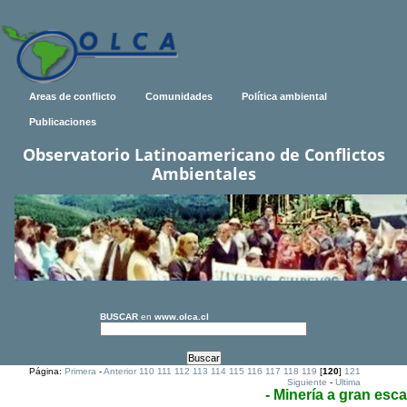
Areas de conflicto
Comunidades
Política ambiental
Publicaciones
Observatorio Latinoamericano de Conflictos
Ambientales
BUSCAR
en
www.olca.cl
Página:
Primera
-
Anterior
110
111
112
113
114
115
116
117
118
119
[
120
]
121
Siguiente
-
Ultima
- Minería a gran esca