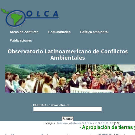
Areas de conflicto
Comunidades
Política ambiental
Publicaciones
Observatorio Latinoamericano de Conflictos
Ambientales
BUSCAR
en
www.olca.cl
Página:
Primera
-
Anterior
3
4
5
6
7
8
9
10
11
12
[
13
]
- Apropiación de tierras