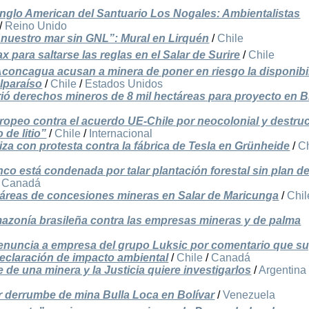
Anglo American del Santuario Los Nogales: Ambientalistas
/
Reino Unido
 nuestro mar sin GNL”: Mural en Lirquén
/
Chile
 para saltarse las reglas en el Salar de Surire
/
Chile
Aconcagua acusan a minera de poner en riesgo la disponibi
lparaíso
/
Chile
/
Estados Unidos
irió derechos mineros de 8 mil hectáreas para proyecto en B
ropeo contra el acuerdo UE-Chile por neocolonial y destruc
 de litio”
/
Chile
/
Internacional
iza con protesta contra la fábrica de Tesla en Grünheide
/
Ch
nco está condenada por talar plantación forestal sin plan d
/
Canadá
táreas de concesiones mineras en Salar de Maricunga
/
Chil
 Amazonía brasileña contra las empresas mineras y de palma
enuncia a empresa del grupo Luksic por comentario que su
declaración de impacto ambiental
/
Chile
/
Canadá
de una minera y la Justicia quiere investigarlos
/
Argentina
r derrumbe de mina Bulla Loca en Bolívar
/
Venezuela