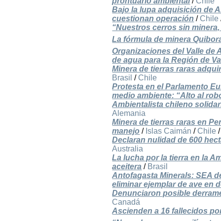
prontuario ambiental
/
Chile
Bajo la lupa adquisición de 
cuestionan operación
/
Chile
“Nuestros cerros sin minera,
La fórmula de minera Quiborax
Organizaciones del Valle de 
de agua para la Región de Va
Minera de tierras raras adqu
Brasil
/
Chile
Protesta en el Parlamento Eu
medio ambiente: “Alto al robo
Ambientalista chileno solidar
Alemania
Minera de tierras raras en Pe
manejo
/
Islas Caimán
/
Chile
Declaran nulidad de 600 hec
Australia
La lucha por la tierra en la
aceitera
/
Brasil
Antofagasta Minerals: SEA d
eliminar ejemplar de ave en 
Denunciaron posible derrame 
Canadá
Ascienden a 16 fallecidos po