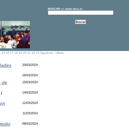
BUSCAR
en
www.olca.cl
4
15
16
17
18
19
20
21
22
23
Siguiente
-
Ultima
idades
20/03/2024
16/03/2024
n de
15/03/2024
/
14/03/2024
son
12/03/2024
11/03/2024
mplio
08/03/2024