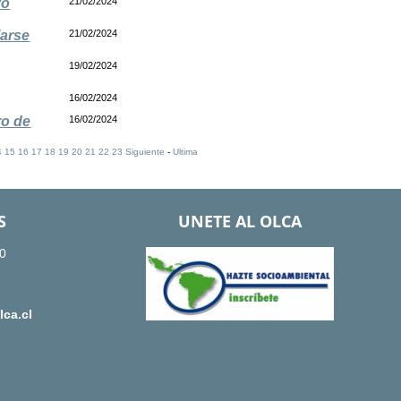
vo
21/02/2024
larse
21/02/2024
19/02/2024
16/02/2024
ro de
16/02/2024
4
15
16
17
18
19
20
21
22
23
Siguiente
-
Ultima
S
UNETE AL OLCA
0
ca.cl