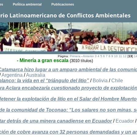
es
Política ambiental
Publicaciones
rio Latinoamericano de Conflictos Ambientales
Página:
Primera
-
Anterior
3
4
5
6
7
8
9
10
11
12
[
13
]
1
- Minería a gran escala
(3010 títulos)
de Catamarca hizo lugar a un amparo ambiental de las comun
/
Argentina
/
Australia
blanco: la vida en el “triángulo del litio”
/
Bolivia
/
Chile
ra Aclara encabezaría cuestionado proyecto de explotació
tener la explotación de litio en el Salar del Hombre Muerto
de la comunidad de Toconao: “Los salares no son minas, 
itar detrás de una minera canadiense en Ecuador
/
Ecuador
/
cción de cobre avanza con 32 personas demandadas y un a