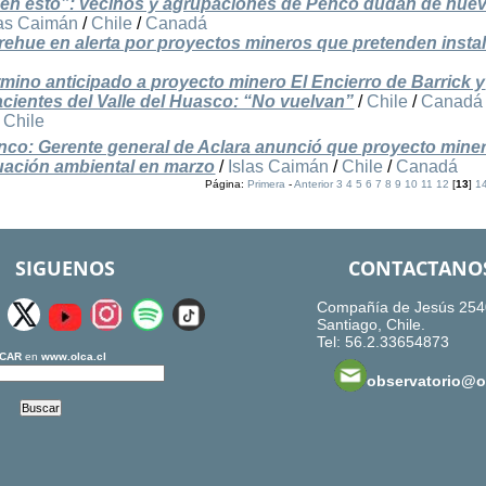
 en esto”: vecinos y agrupaciones de Penco dudan de nue
las Caimán
/
Chile
/
Canadá
ehue en alerta por proyectos mineros que pretenden insta
mino anticipado a proyecto minero El Encierro de Barrick y
acientes del Valle del Huasco: “No vuelvan”
/
Chile
/
Canadá
/
Chile
nco: Gerente general de Aclara anunció que proyecto mine
aluación ambiental en marzo
/
Islas Caimán
/
Chile
/
Canadá
Página:
Primera
-
Anterior
3
4
5
6
7
8
9
10
11
12
[
13
]
1
SIGUENOS
CONTACTANO
Compañía de Jesús 254
Santiago, Chile.
Tel: 56.2.33654873
CAR
en
www.olca.cl
observatorio@ol