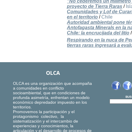
“No cederemos un milímetro
proyecto de Tierra Raras
/
Is
Comunidades y Lof de Curarr
en el territorio
/
Chile
Autoridad ambiental pone tér
Antofagasta Minerals en la n
Chile: la encrucijada del litio
Respirando en la nuca de Pe
tierras raras ingresará a ev
OLCA
OLCA es una organización que acompaña
a comunidades en conflicto
socioambiental, que en condiciones de
profunda asimetría, enfrentan un modelo
BUS
económico depredador impuesto en los
territorios.
Promovemos la participación y el
protagonismo colectivo, la
sistematización y el intercambio de
experiencias y conocimientos, la
articulación y el desarrollo de procesos de