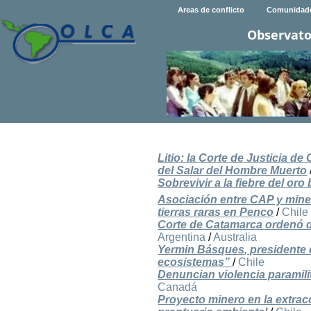
Areas de conflicto
Comunidad
Observato
Litio: la Corte de Justicia 
del Salar del Hombre Muerto
Sobrevivir a la fiebre del oro 
Asociación entre CAP y mine
tierras raras en Penco
/
Chile
Corte de Catamarca ordenó de
Argentina
/
Australia
Yermin Básques, presidente 
ecosistemas”
/
Chile
Denuncian violencia paramil
Canadá
Proyecto minero en la extra