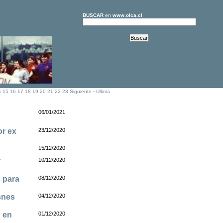
BUSCAR
en
www.olca.cl
4
15
16
17
18
19
20
21
22
23
Siguiente
-
Ultima
06/01/2021
or ex
23/12/2020
15/12/2020
r
10/12/2020
 para
08/12/2020
snes
04/12/2020
d en
01/12/2020