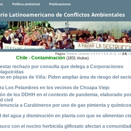
es
Política ambiental
Publicaciones
rio Latinoamericano de Conflictos Ambientales
Página:
Primera
-
Anterior
3
4
5
6
7
8
9
10
11
12
[
13
]
1
Chile - Contaminación
(1831 títulos)
festar rechazo por consulta que delega a Corporaciones
plaguicidas
o en playas de Viña: Piden ampliar área de riesgo del sect
ra Los Pelambres en los vecinos de Choapa Viejo
ión de los DDHH en el contexto de pandemia, elaborado po
 civil
nuncia a Carabineros por uso de gas pimienta y químicos
ad del agua y disminución en planta con que se alimentan ci
uco con el nocivo herbicida glifosato afectan a comunida