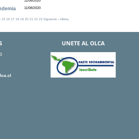
11/08/2020
andemia
11/08/2020
4
15
16
17
18
19
20
21
22
23
Siguiente
-
Ultima
S
UNETE AL OLCA
0
ca.cl