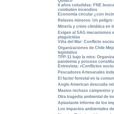
Quilaco
6 años coludidas: FNE busca
combaten incendios
Economía circular ¿con inci
Relaves mineros: Un peligro 
Minería y crisis climática e
Exigen al SAG mecanismos ex
plaguicidas
Viña del Mar: Conflicto soci
Organizaciones de Chile Mejo
legislativa
TPP-11 bajo la mira: Organiz
pandemia y proceso constit
Entrevista: «Conflictos socio
Pescadores Artesanales indi
El factor forestal en la comu
Anglo American descuida rel
Masivo rechazo campesino y 
Otra tragedia ambiental de in
Aplastante informe de los im
Los impactos ambientales de