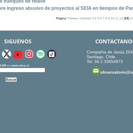
os tranques de relave
obre ingreso abusivo de proyectos al SEIA en tiempos de P
Página:
Primera
-
Anterior
3
4
5
6
7
8
9
10
11
12
[
13
]
1
SIGUENOS
CONTACTANO
Compañía de Jesús 254
Santiago, Chile.
Tel: 56.2.33654873
CAR
en
www.olca.cl
observatorio@ol