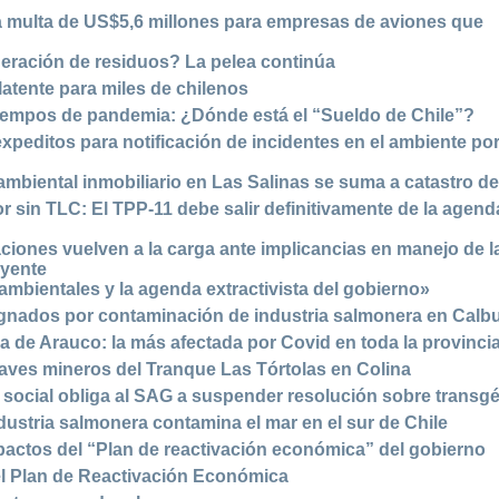
 multa de US$5,6 millones para empresas de aviones que
neración de residuos? La pelea continúa
latente para miles de chilenos
n tiempos de pandemia: ¿Dónde está el “Sueldo de Chile”?
peditos para notificación de incidentes en el ambiente po
oambiental inmobiliario en Las Salinas se suma a catastro d
r sin TLC: El TPP-11 debe salir definitivamente de la agend
aciones vuelven a la carga ante implicancias en manejo de l
uyente
ambientales y la agenda extractivista del gobierno»
gnados por contaminación de industria salmonera en Calb
na de Arauco: la más afectada por Covid en toda la provinci
aves mineros del Tranque Las Tórtolas en Colina
social obliga al SAG a suspender resolución sobre transg
dustria salmonera contamina el mar en el sur de Chile
pactos del “Plan de reactivación económica” del gobierno
l Plan de Reactivación Económica