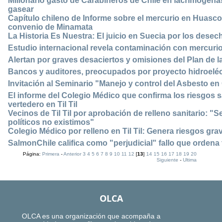
Millonario gasto de Carabineros de Chile en lacrimógenas:
gasear
Capítulo chileno de Informe sobre el mercurio en Huasco p
convenio de Minamata
La Historia Es Nuestra: El juicio en Suecia por los dese
Estudio internacional revela contaminación con mercuri
Alertan por graves desaciertos y omisiones del Plan de 
Bancos y auditores, preocupados por proyecto hidroeléct
Invitación al Seminario "Manejo y control del Asbesto en
El informe del Colegio Médico que confirma los riesgos s
vertedero en Til Til
Vecinos de Til Til por aprobación de relleno sanitario: "S
políticos no existimos"
Colegio Médico por relleno en Til Til: Genera riesgos grav
SalmonChile califica como "perjudicial" fallo que ordena
Página:
Primera
-
Anterior
3
4
5
6
7
8
9
10
11
12
[
13
]
14
15
16
17
18
19
20
Siguiente
-
Ultima
OLCA
OLCA es una organización que acompaña a