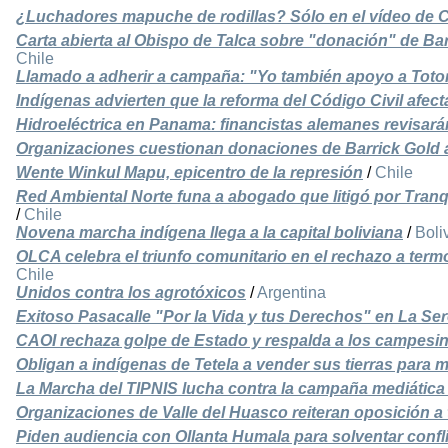
¿Luchadores mapuche de rodillas? Sólo en el vídeo de 
Carta abierta al Obispo de Talca sobre "donación" de Bar
Chile
Llamado a adherir a campaña: "Yo también apoyo a Totor
Indígenas advierten que la reforma del Código Civil afecta
Hidroeléctrica en Panama: financistas alemanes revisar
Organizaciones cuestionan donaciones de Barrick Gold a
Wente Winkul Mapu, epicentro de la represión
/
Chile
Red Ambiental Norte funa a abogado que litigó por Tran
/
Chile
Novena marcha indígena llega a la capital boliviana
/
Boli
OLCA celebra el triunfo comunitario en el rechazo a ter
Chile
Unidos contra los agrotóxicos
/
Argentina
Exitoso Pasacalle "Por la Vida y tus Derechos" en La Se
CAOI rechaza golpe de Estado y respalda a los campesin
Obligan a indígenas de Tetela a vender sus tierras para 
La Marcha del TIPNIS lucha contra la campaña mediática
Organizaciones de Valle del Huasco reiteran oposición a 
Piden audiencia con Ollanta Humala para solventar confl