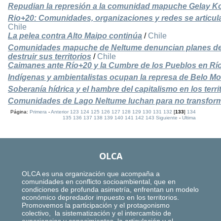
Repudian la represión a la comunidad mapuche Gelay K
Rio+20: Comunidades, organizaciones y redes se articu
Chile
La pelea contra Alto Maipo continúa
/
Chile
Comunidades mapuche de Neltume denuncian planes de 
destruir sus territorios
/
Chile
Caimanes ante Río+20 y la Cumbre de los Pueblos en Rí
Indígenas y ambientalistas ocupan la represa de Belo Mo
Soberanía hídrica y el hambre del capitalismo en los terri
Comunidades de Lago Neltume luchan para no transfor
Página:
Primera
-
Anterior
123
124
125
126
127
128
129
130
131
132
[
133
]
134
135
136
137
138
139
140
141
142
143
Siguiente
-
Ultima
OLCA
OLCA es una organización que acompaña a
comunidades en conflicto socioambiental, que en
condiciones de profunda asimetría, enfrentan un modelo
económico depredador impuesto en los territorios.
Promovemos la participación y el protagonismo
colectivo, la sistematización y el intercambio de