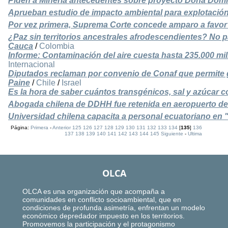
Piden a Minería antecedentes sobre proyecto Doña Domi
Aprueban estudio de impacto ambiental para explotación
Por vez primera, Suprema Corte concede amparo a favor 
¿Paz sin territorios ancestrales afrodescendientes? No p
Cauca
/
Colombia
Informe: Contaminación del aire cuesta hasta 235.000 mi
Internacional
Diputados reclaman por convenio de Conaf que permite g
Paine
/
Chile
/
Israel
Es la hora de saber cuántos transgénicos, sal y azúcar 
Abogada chilena de DDHH fue retenida en aeropuerto de
Universidad chilena capacita a personal ecuatoriano en 
Página:
Primera
-
Anterior
125
126
127
128
129
130
131
132
133
134
[
135
]
136
137
138
139
140
141
142
143
144
145
Siguiente
-
Ultima
OLCA
OLCA es una organización que acompaña a
comunidades en conflicto socioambiental, que en
condiciones de profunda asimetría, enfrentan un modelo
económico depredador impuesto en los territorios.
Promovemos la participación y el protagonismo