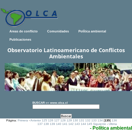
Areas de conflicto
Comunidades
Política ambiental
Publicaciones
Observatorio Latinoamericano de Conflictos
Ambientales
BUSCAR
en
www.olca.cl
Página:
Primera
-
Anterior
125
126
127
128
129
130
131
132
133
134
[
135
]
136
137
138
139
140
141
142
143
144
145
Siguiente
-
Ultima
- Política ambiental