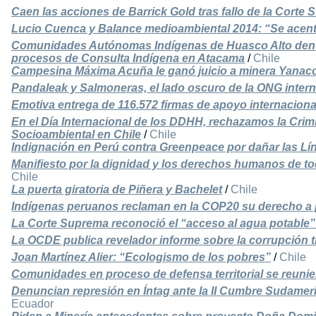
Caen las acciones de Barrick Gold tras fallo de la Corte
Lucio Cuenca y Balance medioambiental 2014: “Se acentu
Comunidades Autónomas Indígenas de Huasco Alto denu
procesos de Consulta Indígena en Atacama
/
Chile
Campesina Máxima Acuña le ganó juicio a minera Yanac
Pandaleak y Salmoneras, el lado oscuro de la ONG inte
Emotiva entrega de 116.572 firmas de apoyo internaciona
En el Día Internacional de los DDHH, rechazamos la Crim
Socioambiental en Chile
/
Chile
Indignación en Perú contra Greenpeace por dañar las Lí
Manifiesto por la dignidad y los derechos humanos de to
Chile
La puerta giratoria de Piñera y Bachelet
/
Chile
Indígenas peruanos reclaman en la COP20 su derecho a p
La Corte Suprema reconoció el “acceso al agua potabl
La OCDE publica revelador informe sobre la corrupción 
Joan Martínez Alier: “Ecologismo de los pobres”
/
Chile
Comunidades en proceso de defensa territorial se reuni
Denuncian represión en Íntag ante la II Cumbre Sudamer
Ecuador